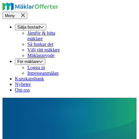
Meny
Sälja bostad
Jämför & hitta
mäklare
Så funkar det
Välj rätt mäklare
Mäklararvode
För mäklare
Logga in
Intresseanmälan
Kunskapsbank
Nyheter
Om oss