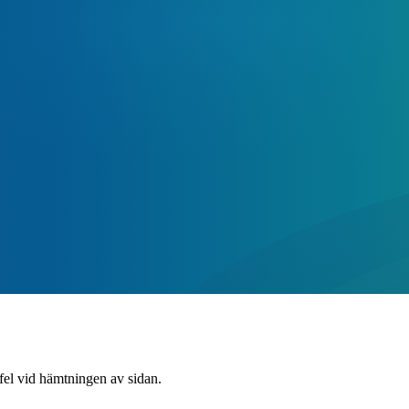
 fel vid hämtningen av sidan.