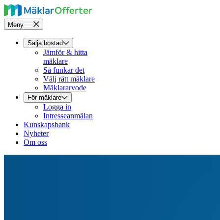
Meny
Sälja bostad
Jämför & hitta
mäklare
Så funkar det
Välj rätt mäklare
Mäklararvode
För mäklare
Logga in
Intresseanmälan
Kunskapsbank
Nyheter
Om oss