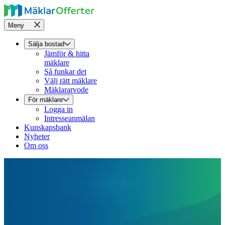
Meny
Sälja bostad
Jämför & hitta
mäklare
Så funkar det
Välj rätt mäklare
Mäklararvode
För mäklare
Logga in
Intresseanmälan
Kunskapsbank
Nyheter
Om oss