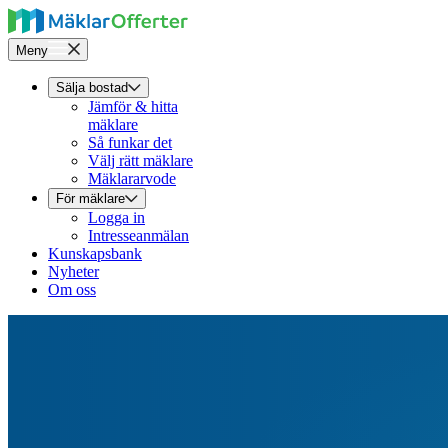
Meny
Sälja bostad
Jämför & hitta
mäklare
Så funkar det
Välj rätt mäklare
Mäklararvode
För mäklare
Logga in
Intresseanmälan
Kunskapsbank
Nyheter
Om oss