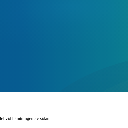
 fel vid hämtningen av sidan.