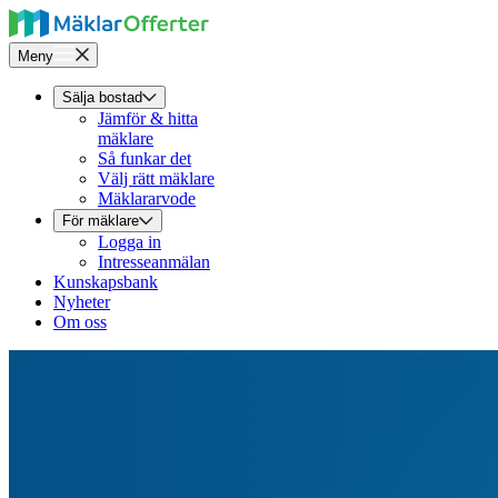
Meny
Sälja bostad
Jämför & hitta
mäklare
Så funkar det
Välj rätt mäklare
Mäklararvode
För mäklare
Logga in
Intresseanmälan
Kunskapsbank
Nyheter
Om oss