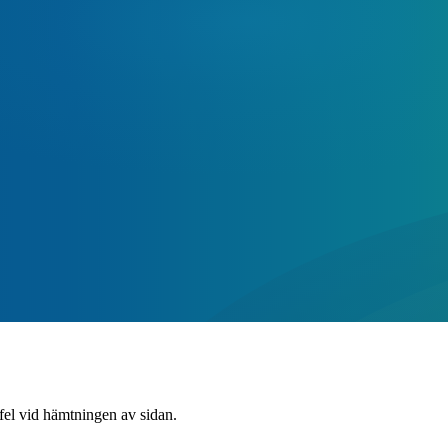
 fel vid hämtningen av sidan.