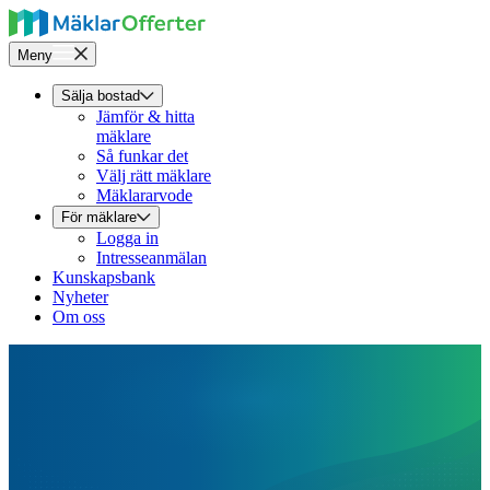
Meny
Sälja bostad
Jämför & hitta
mäklare
Så funkar det
Välj rätt mäklare
Mäklararvode
För mäklare
Logga in
Intresseanmälan
Kunskapsbank
Nyheter
Om oss