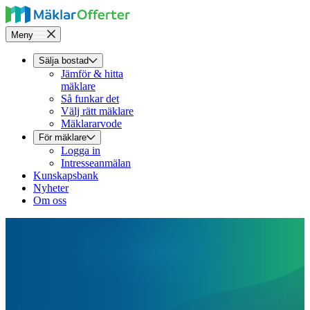
Meny
Sälja bostad
Jämför & hitta
mäklare
Så funkar det
Välj rätt mäklare
Mäklararvode
För mäklare
Logga in
Intresseanmälan
Kunskapsbank
Nyheter
Om oss