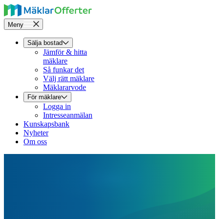
Meny
Sälja bostad
Jämför & hitta
mäklare
Så funkar det
Välj rätt mäklare
Mäklararvode
För mäklare
Logga in
Intresseanmälan
Kunskapsbank
Nyheter
Om oss