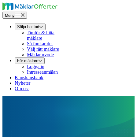
Meny
Sälja bostad
Jämför & hitta
mäklare
Så funkar det
Välj rätt mäklare
Mäklararvode
För mäklare
Logga in
Intresseanmälan
Kunskapsbank
Nyheter
Om oss