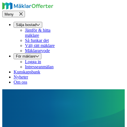
Meny
Sälja bostad
Jämför & hitta
mäklare
Så funkar det
Välj rätt mäklare
Mäklararvode
För mäklare
Logga in
Intresseanmälan
Kunskapsbank
Nyheter
Om oss