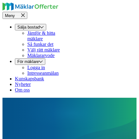
Meny
Sälja bostad
Jämför & hitta
mäklare
Så funkar det
Välj rätt mäklare
Mäklararvode
För mäklare
Logga in
Intresseanmälan
Kunskapsbank
Nyheter
Om oss