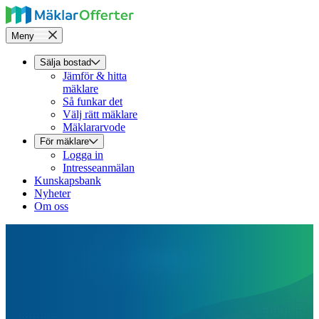
Meny
Sälja bostad
Jämför & hitta
mäklare
Så funkar det
Välj rätt mäklare
Mäklararvode
För mäklare
Logga in
Intresseanmälan
Kunskapsbank
Nyheter
Om oss