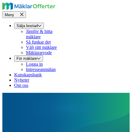
Meny
Sälja bostad
Jämför & hitta
mäklare
Så funkar det
Välj rätt mäklare
Mäklararvode
För mäklare
Logga in
Intresseanmälan
Kunskapsbank
Nyheter
Om oss