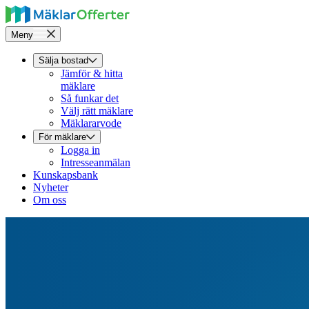
Meny
Sälja bostad
Jämför & hitta
mäklare
Så funkar det
Välj rätt mäklare
Mäklararvode
För mäklare
Logga in
Intresseanmälan
Kunskapsbank
Nyheter
Om oss