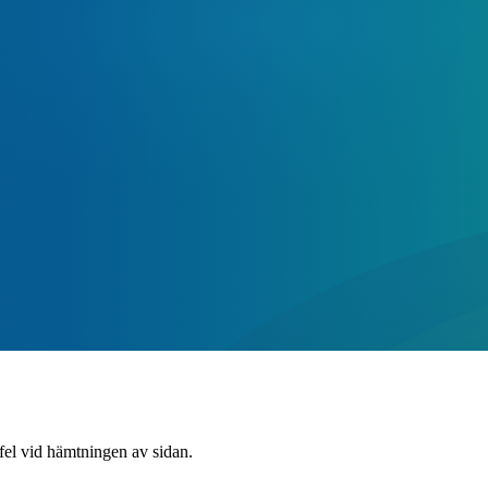
 fel vid hämtningen av sidan.