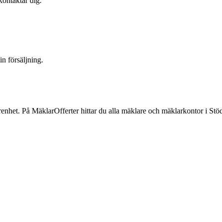
kontaktar dig.
n försäljning.
renhet. På MäklarOfferter hittar du alla mäklare och mäklarkontor
i
Stö