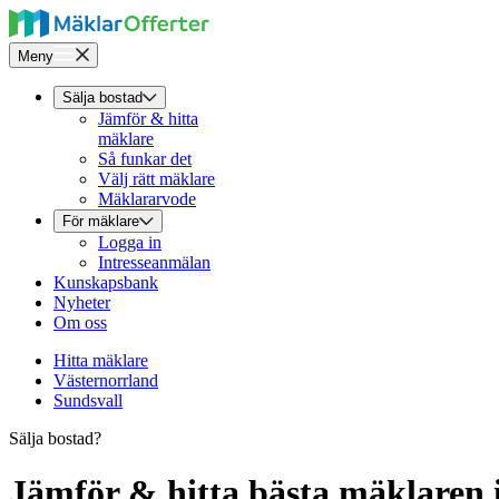
Meny
Sälja bostad
Jämför & hitta
mäklare
Så funkar det
Välj rätt mäklare
Mäklararvode
För mäklare
Logga in
Intresseanmälan
Kunskapsbank
Nyheter
Om oss
Hitta mäklare
Västernorrland
Sundsvall
Sälja bostad?
Jämför & hitta bästa mäklaren 