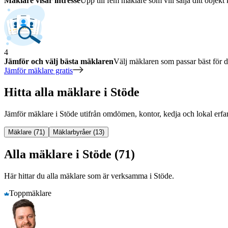
Mäklare visar intresse
Upp till fem mäklare som vill sälja ditt objekt 
4
Jämför och välj bästa mäklaren
Välj mäklaren som passar bäst för di
Jämför mäklare gratis
Hitta alla mäklare i Stöde
Jämför mäklare
i
Stöde
utifrån omdömen, kontor, kedja och lokal erfa
Mäklare (71)
Mäklarbyråer (13)
Alla mäklare i Stöde (71)
Här hittar du alla mäklare som är verksamma
i
Stöde
.
Toppmäklare