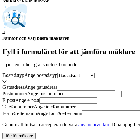
Mäklare visar intresse
4
Jämför och välj bästa mäklaren
Fyll i formuläret för att jämföra
mäklare
Tjänsten är helt gratis och ej bindande
Bostadstyp
Ange
bostadstyp
Gatuadress
Ange
gatuadress
Postnummer
Ange
postnummer
E-post
Ange
e-post
Telefonnummer
Ange
telefonnummer
För- & efternamn
Ange
för- & efternamn
Genom att fortsätta accepterar du våra
användarvillkor
.
Dina uppgifter
Jämför mäklare