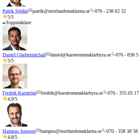
Patrik Sjödin
patrik@norrlandsmaklarna.se
070 - 238 62 32
5
/5
Toppmäklare
Daniel Ghebermichail
daniel@karstrommaklarbyra.se
070 - 838 5
5
/5
Fredrik Karström
fredrik@karstrommaklarbyra.se
070 - 355 05 17
4,9
/5
Hampus Jonsson
hampus@norrlandsmaklarna.se
070 - 358 38 58
4,8
/5