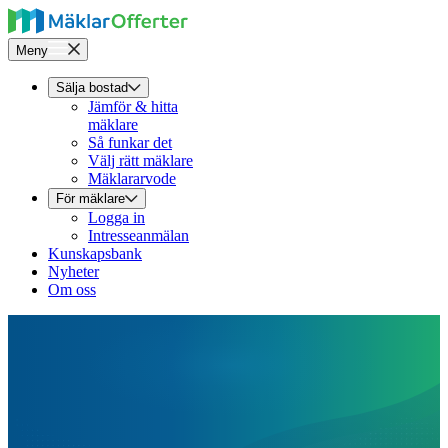
Meny
Sälja bostad
Jämför & hitta
mäklare
Så funkar det
Välj rätt mäklare
Mäklararvode
För mäklare
Logga in
Intresseanmälan
Kunskapsbank
Nyheter
Om oss