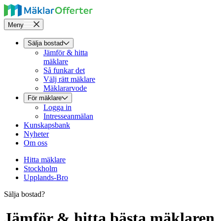
Meny
Sälja bostad
Jämför & hitta
mäklare
Så funkar det
Välj rätt mäklare
Mäklararvode
För mäklare
Logga in
Intresseanmälan
Kunskapsbank
Nyheter
Om oss
Hitta mäklare
Stockholm
Upplands-Bro
Sälja bostad?
Jämför & hitta bästa mäklaren