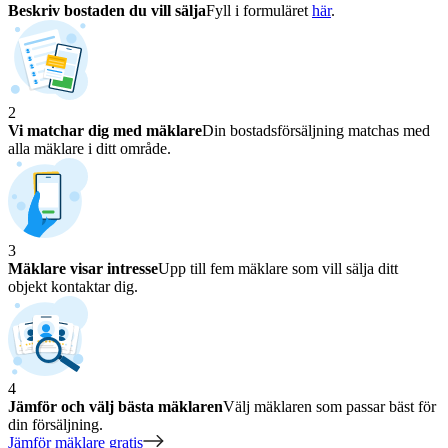
Beskriv bostaden du vill sälja
Fyll i formuläret
här
.
2
Vi matchar dig med mäklare
Din bostadsförsäljning matchas med
alla mäklare i ditt område.
3
Mäklare visar intresse
Upp till fem mäklare som vill sälja ditt
objekt kontaktar dig.
4
Jämför och välj bästa mäklaren
Välj mäklaren som passar bäst för
din försäljning.
Jämför mäklare gratis