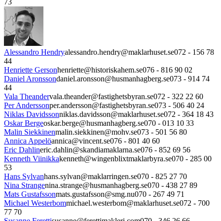
73
Alessandro Hendry
alessandro.hendry@maklarhuset.se
072 - 156 78
44
Henriette Gerson
henriette@historiskahem.se
076 - 816 90 02
Daniel Aronsson
daniel.aronsson@husmanhagberg.se
073 - 914 74
44
Vala Theander
vala.theander@fastighetsbyran.se
072 - 322 22 60
Per Andersson
per.andersson@fastighetsbyran.se
073 - 506 40 24
Niklas Davidsson
niklas.davidsson@maklarhuset.se
072 - 364 18 43
Oskar Berge
oskar.berge@husmanhagberg.se
070 - 013 10 33
Malin Siekkinen
malin.siekkinen@mohv.se
073 - 501 56 80
Annica Appelö
annica@vincent.se
076 - 801 40 60
Eric Dahlin
eric.dahlin@skandiamaklarna.se
076 - 852 69 56
Kenneth Viinikka
kenneth@wingenblixtmaklarbyra.se
070 - 285 00
53
Hans Sylvan
hans.sylvan@maklarringen.se
070 - 825 27 70
Nina Strange
nina.strange@husmanhagberg.se
070 - 438 27 89
Mats Gustafsson
mats.gustafsson@smg.nu
070 - 267 49 71
Michael Westerbom
michael.westerbom@maklarhuset.se
072 - 700
77 70
Susanne Feretti
susanne@ferettimakleri.com
070 - 346 26 66