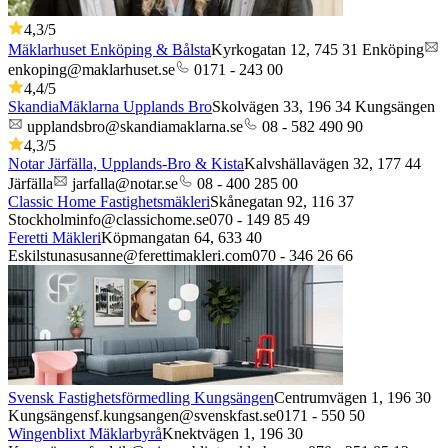
4,3
/5
Mäklarhuset Enköping & Bålsta
Kyrkogatan 12,
745 31
Enköping
enkoping@maklarhuset.se
0171 - 243 00
4,4
/5
SkandiaMäklarna Upplands Bro
Skolvägen 33,
196 34
Kungsängen
upplandsbro@skandiamaklarna.se
08 - 582 490 90
4,3
/5
Notar Järfälla, Upplands-Bro & Kista
Kalvshällavägen 32,
177 44
Järfälla
jarfalla@notar.se
08 - 400 285 00
Classic Home Fastighetsmäkleri
Skånegatan 92,
116 37
Stockholm
info@classichome.se
070 - 149 85 49
Feretti Mäkleri
Köpmangatan 64,
633 40
Eskilstuna
susanne@ferettimakleri.com
070 - 346 26 66
Svensk Fastighetsförmedling Kungsängen
Centrumvägen 1,
196 30
Kungsängen
sf.kungsangen@svenskfast.se
0171 - 550 50
Wingenblixt Mäklarbyrå
Knektvägen 1,
196 30