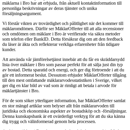
mäklarna i Bro har att erbjuda, från aktuell kontaktinformation till
personliga beskrivningar av deras tjänster och unika
försäljningsargument.
Vi förstår vikten av trovärdighet och pålitlighet när det kommer till
mäklaromdömen. Därför ser MäklarOfferter till att alla recensioner
och omdömen om mäklare i Bro är verifierade via säkra metoder
som telefon eller BankID. Detta försäkrar dig om att den feedback
du läser är äkta och reflekterar verkliga erfarenheter från tidigare
kunder.
Att använda vår jämförelsetjänst innebär att du får en skräddarsydd
lista över mäklare i Bro som passar perfekt för att sälja just din typ
av bostad. Detta sparatid och energi, och ger dig förtroende i att du
gör ett informerat beslut. Dessutom erbjuder MäklarOfferter tillgång
till den mest omfattande mäklararvodesstatistiken i Sverige, vilket
ger dig en klar bild av vad som är rimligt att betala i arvode för
mäklartjänster i Bro.
För de som söker ytterligare information, har MäklarOfferter samlat
en stor mängd artiklar som belyser allt från mäklararvoden till
juridiska och ekonomiska aspekter av bostadsköp och -försäljningar.
Denna kunskapsbank är ett ovärderligt verktyg för att du ska känna
dig trygg och välinformerad genom hela processen.