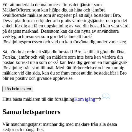
För att underlätta denna process finns det tjänster som
MäklarOfferter, som kan hjälpa dig att hitta och jämföra
kvalificerade mäklare som är experter på att sälja bostäder i Bro.
Dessa plattformar erbjuder ofta gratis värderingstjänster och gör det
enkelt för dig att få en uppskattning av vad din bostad kan vara värd
på dagens marknad. Dessutom kan du dra nytta av användbara
verktyg och resurser som gör det lättare att förstå
försäljningsprocessen och vad du kan förvänta dig under varje steg.
Så, när du är redo att sälja din bostad i Bro, se till att göra din läxa.
Forska, jämför och välj en mäklare som inte bara kan värdera din
bostad korrekt utan som också kan leda dig genom en framgångsrik
försäljning från start till mål. Med rätt förberedelser och en kunnig
mäklare vid din sida, kan du se fram emot att din bostadsaffär i Bro
blir en positiv och givande upplevelse.
Läs hela texten
Hitta bästa mäklaren till din försäljning
Kom igång
Samarbetspartners
Vår matchningstjänst matchar dig med mäklare från alla dessa
kedjor och många fler.