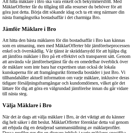
Att hitta mäklare i Bro ska vara enkelt och bekymmersfritt. Med
MäklarOfferter får du tillgång till alla resurser du behöver för att
göra just detta. Börja ditt sökande idag och ta ett steg närmare din
nästa framgångsrika bostadsaffär i det charmiga Bro.
Jämför Mäklare i Bro
Att hitta den bästa mäklaren för din bostadsaffär i Bro kan kännas
som en utmaning, men med MäklarOfferter blir jämförelseprocessen
enkel och överskådlig. Vår tjänst är skräddarsydd för att hjälpa dig
att jämföra mäklare i Bro på ett effektivt och transparent sätt. Genom
att använda vår jämförelsetjänst får du en omedelbar överblick över
de mäklare som inte bara har expertisen utan också de lokala
kunskaperna för att framgångsrikt förmedla bostäder i just Bro. Vi
tillhandahåller aktuell information om varje mäklare, inklusive deras
tidigare försäljningsframgångar och kundomdömen, vilket gör det
lättare för dig att göra en välgrundad jämförelse innan du går vidare
till nästa steg.
Välja Mäklare i Bro
När det är dags att välja mäklare i Bro, är det viktigt att du känner
dig helt säker i ditt beslut. MäklarOfferter förenklar detta val genom
att erbjuda dig en detaljerad sammanställning av mäklarprofiler.
Dessa profiler ger dig en djupare inblick i varje mäklares specifika