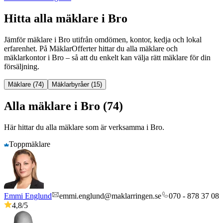
Hitta alla mäklare i Bro
Jämför mäklare
i
Bro
utifrån omdömen, kontor, kedja och lokal
erfarenhet. På MäklarOfferter hittar du alla mäklare och
mäklarkontor
i
Bro
– så att du enkelt kan välja rätt mäklare för din
försäljning.
Mäklare (74)
Mäklarbyråer (15)
Alla mäklare i Bro (74)
Här hittar du alla mäklare som är verksamma
i
Bro
.
Toppmäklare
Emmi Englund
emmi.englund@maklarringen.se
070 - 878 37 08
4,8
/5