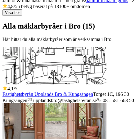
Jämför & hitta bästa mäklaren – helt gratis!
Jämför mäklare gratis
4,8
/5 i betyg baserat på
18100
+
omdömen
Visa fler
Alla mäklarbyråer i Bro (15)
Här hittar du alla mäklarbyråer som är verksamma
i
Bro
.
4,1
/5
Fastighetsbyrån Upplands Bro & Kungsängen
Torget 1C,
196 30
Kungsängen
upplandsbro@fastighetsbyran.se
08 - 581 668 50