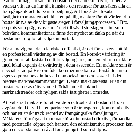
När det är dags att sälja din bostad i det natursköna Bro, är det av
yttersta vikt att du har rätt kunskap och resurser för att säkerställa en
framgångsrik och lönsam försäljning. Att förstå den lokala
fastighetsmarknaden och hitta en pålitlig mäklare för att värdera din
bostad är två av de viktigaste stegen i försäljningsprocessen. I Bro,
en plats som präglas av sin närhet till såväl storslagen natur som
bekväma kommunikationer, finns det mycket att tänka på när du
bestämmer dig för att sälja din bostad.
För att navigera i detta landskap effektivt, är det första steget att få
en professionell värdering av din bostad. En korrekt värdering är
grunden för att fastställa rätt försäljningspris, och en erfaren mäklare
med lokal expertis är ovärderlig i detta avseende. En mäklare som är
specialiserad på Bro-området kommer inte bara att förstå de unika
egenskaperna hos din bostad utan också hur den passar in i det
bredare marknadssammanhanget. Denna insikt säkerställer att din
bostad värderas rättvisande i förhållande till aktuella
marknadstrender och nyligen sålda fastigheter i området.
Att välja rätt mäklare för att värdera och sälja din bostad i Bro är
avgörande. Du vill ha en partner som är transparent, kommunikativ
och har ett starkt track-record av framgångsrika försäljningar.
Mäklarens förmåga att marknadsföra din bostad effektivt, förhandla
med potentiella köpare och hantera den administrativa processen kan
göra en stor skillnad i såväl försäljningstid som slutpris.