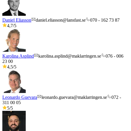
Daniel Eliasson
daniel.eliasson@lansfast.se
070 - 162 73 87
4,7
/5
Karolina Asplind
karolina.asplind@maklarringen.se
076 - 006
23 00
4,5
/5
Leonardo Guevara
leonardo.guevara@maklarringen.se
072 -
311 00 05
5
/5