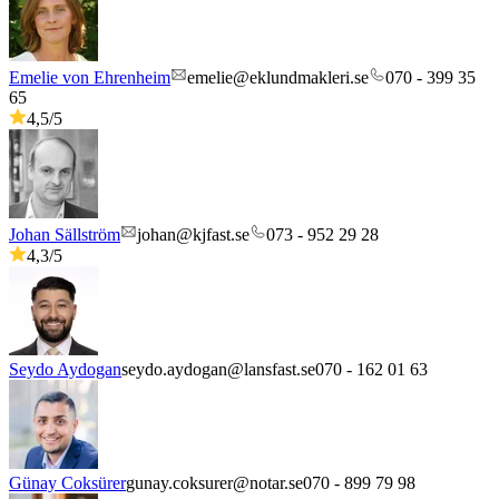
Emelie von Ehrenheim
emelie@eklundmakleri.se
070 - 399 35
65
4,5
/5
Johan Sällström
johan@kjfast.se
073 - 952 29 28
4,3
/5
Seydo Aydogan
seydo.aydogan@lansfast.se
070 - 162 01 63
Günay Coksürer
gunay.coksurer@notar.se
070 - 899 79 98