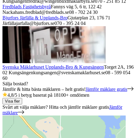
Kungsängen
fredrik@wingenblixtmaklarbyra.se
070 - 251 85 12
Fredblads Fastighetsbyrå
Fannys väg 5, 6 tr,
122 42
Nacka
hans.fredblad@fredblads.se
08 - 702 24 30
Bjurfors Järfälla & Upplands-Bro
Gjutarplan 23,
176 71
Järfälla
jarfalla@bjurfors.se
070 - 395 24 04
Svenska Mäklarhuset Upplands-Bro & Kungsängen
Torget 2A,
196
02
Kungsängen
kungsangen@svenskamaklarhuset.se
08 - 599 054
60
Sälja bostad?
Jämför & hitta bästa mäklaren – helt gratis!
Jämför mäklare gratis
4,8
/5 i betyg baserat på
18100
+
omdömen
Visa fler
Svårt att välja mäklare? Hitta och jämför mäklare gratis
Jämför
mäklare