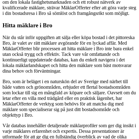
om den lokala fastighetsmarknaden och ett robust nätverk av
kvalificerade mäklare, strävar MäklarOfferter efter att göra varje steg
i din bostadsresa i Bro så sömlöst och framgångsrikt som möjligt.
Hitta mäklare i Bro
När du står inför uppgiften att sälja eller köpa bostad i det pittoreska
Bro, är valet av rätt mäklare avgörande för en lyckad affär. Med
MäklarOfferter blir processen att hitta mäklare i Bro inte bara enkel
utan också trygg och effektiv. Tack vare vår omfattande och
kontinuerligt uppdaterade databas, kan du enkelt navigera i det
lokala mäklarlandskapet och hitta den mäklare som bäst motsvarar
dina behov och förväntningar.
Bro, som är beläget i en naturskön del av Sverige med närhet till
både vatten och grönområden, erbjuder ett flertal bostadsområden
som lockar till sig en mångfald av köpare och säljare. Oavsett om du
letar efter en villa med trädgård eller en praktisk lägenhet, har
MäklarOfferter de verktyg som behövs för att matcha dig med
mäklare som specialiserar sig på just ditt bostadsområde och
objekttyp i Bro.
Vår databas innehåller detaljerade mäklarprofiler som ger dig insikt i
varje mäklares erfarenhet och expertis. Dessa presentationer är
utformade för att ge dig en fullständig överblick av vad de olika