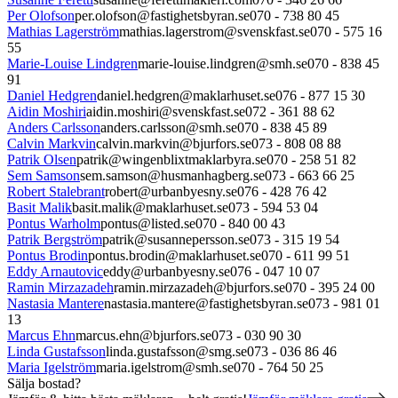
Per Olofson
per.olofson@fastighetsbyran.se
070 - 738 80 45
Mathias Lagerström
mathias.lagerstrom@svenskfast.se
070 - 575 16
55
Marie-Louise Lindgren
marie-louise.lindgren@smh.se
070 - 838 45
91
Daniel Hedgren
daniel.hedgren@maklarhuset.se
076 - 877 15 30
Aidin Moshiri
aidin.moshiri@svenskfast.se
072 - 361 88 62
Anders Carlsson
anders.carlsson@smh.se
070 - 838 45 89
Calvin Markvin
calvin.markvin@bjurfors.se
073 - 808 08 88
Patrik Olsen
patrik@wingenblixtmaklarbyra.se
070 - 258 51 82
Sem Samson
sem.samson@husmanhagberg.se
073 - 663 66 25
Robert Stalebrant
robert@urbanbyesny.se
076 - 428 76 42
Basit Malik
basit.malik@maklarhuset.se
073 - 594 53 04
Pontus Warholm
pontus@listed.se
070 - 840 00 43
Patrik Bergström
patrik@susannepersson.se
073 - 315 19 54
Pontus Brodin
pontus.brodin@maklarhuset.se
070 - 611 99 51
Eddy Arnautovic
eddy@urbanbyesny.se
076 - 047 10 07
Ramin Mirzazadeh
ramin.mirzazadeh@bjurfors.se
070 - 395 24 00
Nastasia Mantere
nastasia.mantere@fastighetsbyran.se
073 - 981 01
13
Marcus Ehn
marcus.ehn@bjurfors.se
073 - 030 90 30
Linda Gustafsson
linda.gustafsson@smg.se
073 - 036 86 46
Maria Igelström
maria.igelstrom@smh.se
070 - 764 50 25
Sälja bostad?