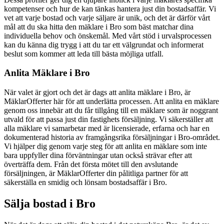
kompetenser och hur de kan tänkas hantera just din bostadsaffär. Vi
vet att varje bostad och varje säljare är unik, och det är därför vårt
mål att du ska hitta den mäklare i Bro som bäst matchar dina
individuella behov och önskemål. Med vårt stöd i urvalsprocessen
kan du känna dig trygg i att du tar ett välgrundat och informerat
beslut som kommer att leda till bästa möjliga utfall.
Anlita Mäklare i Bro
När valet är gjort och det är dags att anlita mäklare i Bro, är
MäklarOfferter här för att underlätta processen. Att anlita en mäklare
genom oss innebär att du får tillgång till en mäklare som är noggrant
utvald för att passa just din fastighets försäljning. Vi säkerställer att
alla mäklare vi samarbetar med är licensierade, erfarna och har en
dokumenterad historia av framgångsrika försäljningar i Bro-området.
Vi hjälper dig genom varje steg för att anlita en mäklare som inte
bara uppfyller dina förväntningar utan också strävar efter att
överträffa dem. Från det första mötet till den avslutande
försäljningen, är MäklarOfferter din pålitliga partner för att
säkerställa en smidig och lönsam bostadsaffär i Bro.
Sälja bostad i Bro