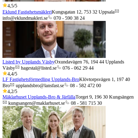
4,5
/5
Eklund Fastighetsmäkleri
Kungsgatan 12,
753 32
Uppsala
info@eklundmakleri.se
070 - 590 38 24
Listed by Upplands Väsby
Oxundavägen 76,
194 44
Upplands
Väsby
hagestal@listed.se
076 - 062 29 44
4,4
/5
LF Fastighetsförmedling Upplands-Bro
Klövtorpsvägen 1,
197 40
Bro
upplandsbro@lansfast.se
08 - 582 472 00
4,2
/5
Mäklarhuset Upplands-Bro & Järfälla
Torget 9,
196 30
Kungsängen
kungsangen@maklarhuset.se
08 - 581 715 30