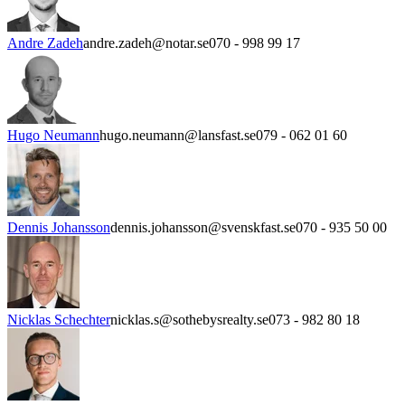
Andre Zadeh
andre.zadeh@notar.se
070 - 998 99 17
Hugo Neumann
hugo.neumann@lansfast.se
079 - 062 01 60
Dennis Johansson
dennis.johansson@svenskfast.se
070 - 935 50 00
Nicklas Schechter
nicklas.s@sothebysrealty.se
073 - 982 80 18