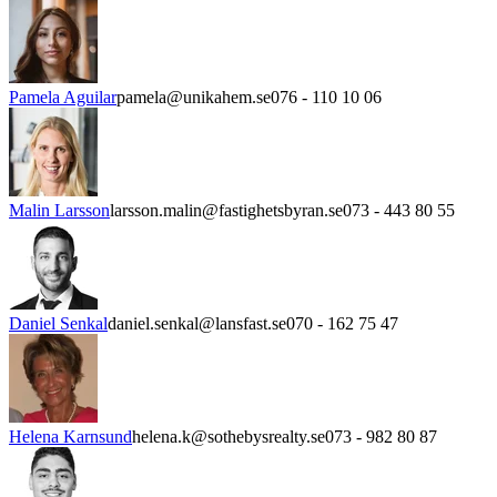
Pamela Aguilar
pamela@unikahem.se
076 - 110 10 06
Malin Larsson
larsson.malin@fastighetsbyran.se
073 - 443 80 55
Daniel Senkal
daniel.senkal@lansfast.se
070 - 162 75 47
Helena Karnsund
helena.k@sothebysrealty.se
073 - 982 80 87