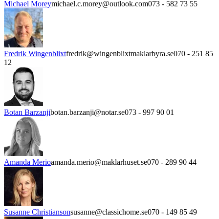
Michael Morey
michael.c.morey@outlook.com
073 - 582 73 55
Fredrik Wingenblixt
fredrik@wingenblixtmaklarbyra.se
070 - 251 85
12
Botan Barzanji
botan.barzanji@notar.se
073 - 997 90 01
Amanda Merio
amanda.merio@maklarhuset.se
070 - 289 90 44
Susanne Christianson
susanne@classichome.se
070 - 149 85 49