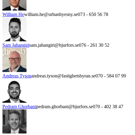
William He
william.he@urbanbyesny.se
073 - 650 56 78
Sam Jahangiri
sam.jahangiri@bjurfors.se
076 - 261 30 52
Andreas Tyson
andreas.tyson@fastighetsbyran.se
070 - 584 07 99
Pedram Ghorbani
pedram.ghorbani@bjurfors.se
070 - 402 38 47