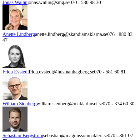
Jonas Wallin
jonas.wallin@smg.se
070 - 530 98 30
Anette Lindberg
anette.lindberg@skandiamaklarna.se
076 - 880 83
47
Frida Evstedt
frida.evstedt@husmanhagberg.se
070 - 581 60 81
William Stenberg
william.stenberg@maklarhuset.se
070 - 374 60 30
Sebastian Bergström
sebastian@magnussonmakleri.se
070 - 861 07