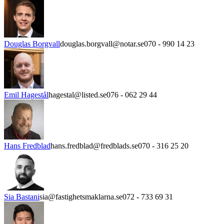
Douglas Borgvall
douglas.borgvall@notar.se
070 - 990 14 23
Emil Hagestål
hagestal@listed.se
076 - 062 29 44
Hans Fredblad
hans.fredblad@fredblads.se
070 - 316 25 20
Sia Bastani
sia@fastighetsmaklarna.se
072 - 733 69 31