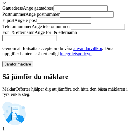
Gatuadress
Ange
gatuadress
Postnummer
Ange
postnummer
E-post
Ange
e-post
Telefonnummer
Ange
telefonnummer
För- & efternamn
Ange
för- & efternamn
Genom att fortsätta accepterar du våra
användarvillkor
.
Dina
uppgifter hanteras säkert enligt
integritetspolicyn
.
Jämför mäklare
Så jämför du mäklare
MäklarOfferter hjälper dig att jämföra och hitta den bästa mäklaren i
fyra enkla steg.
1