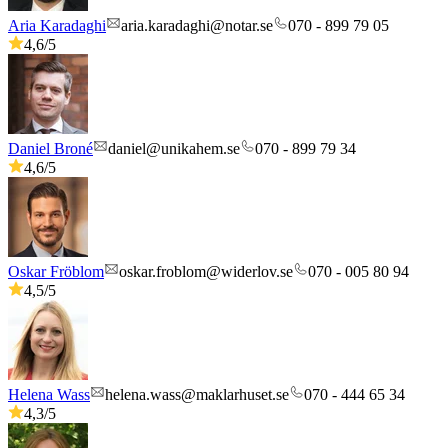
Aria Karadaghi
aria.karadaghi@notar.se
070 - 899 79 05
4,6
/5
Daniel Broné
daniel@unikahem.se
070 - 899 79 34
4,6
/5
Oskar Fröblom
oskar.froblom@widerlov.se
070 - 005 80 94
4,5
/5
Helena Wass
helena.wass@maklarhuset.se
070 - 444 65 34
4,3
/5