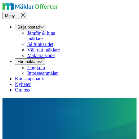
Meny
Sälja bostad
Jämför & hitta
mäklare
Så funkar det
Välj rätt mäklare
Mäklararvode
För mäklare
Logga in
Intresseanmälan
Kunskapsbank
Nyheter
Om oss