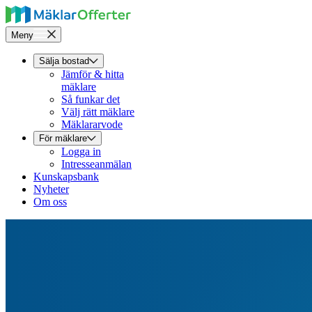
Meny
Sälja bostad
Jämför & hitta
mäklare
Så funkar det
Välj rätt mäklare
Mäklararvode
För mäklare
Logga in
Intresseanmälan
Kunskapsbank
Nyheter
Om oss