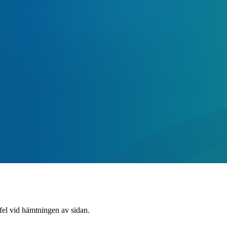
 fel vid hämtningen av sidan.