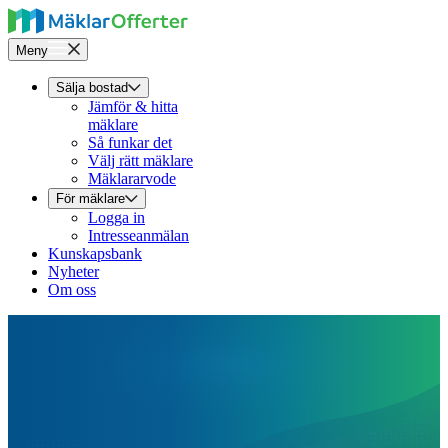
Meny
Sälja bostad
Jämför & hitta
mäklare
Så funkar det
Välj rätt mäklare
Mäklararvode
För mäklare
Logga in
Intresseanmälan
Kunskapsbank
Nyheter
Om oss