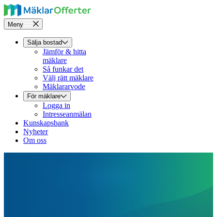
Meny
Sälja bostad
Jämför & hitta
mäklare
Så funkar det
Välj rätt mäklare
Mäklararvode
För mäklare
Logga in
Intresseanmälan
Kunskapsbank
Nyheter
Om oss