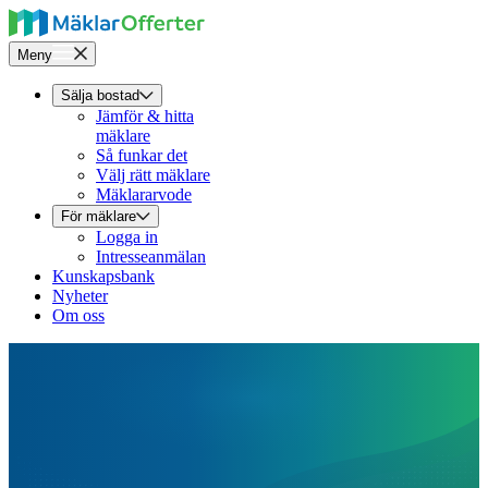
Meny
Sälja bostad
Jämför & hitta
mäklare
Så funkar det
Välj rätt mäklare
Mäklararvode
För mäklare
Logga in
Intresseanmälan
Kunskapsbank
Nyheter
Om oss