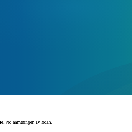
 fel vid hämtningen av sidan.