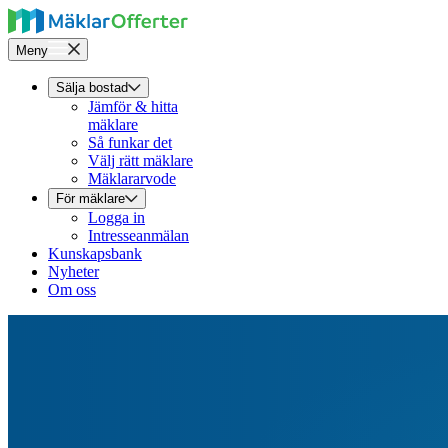
Meny
Sälja bostad
Jämför & hitta
mäklare
Så funkar det
Välj rätt mäklare
Mäklararvode
För mäklare
Logga in
Intresseanmälan
Kunskapsbank
Nyheter
Om oss