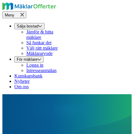
Meny
Sälja bostad
Jämför & hitta
mäklare
Så funkar det
Välj rätt mäklare
Mäklararvode
För mäklare
Logga in
Intresseanmälan
Kunskapsbank
Nyheter
Om oss