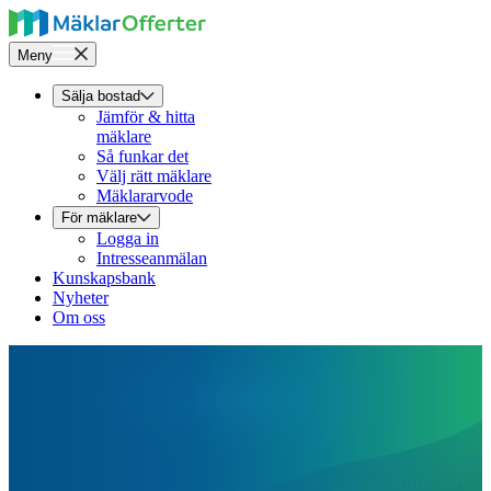
Meny
Sälja bostad
Jämför & hitta
mäklare
Så funkar det
Välj rätt mäklare
Mäklararvode
För mäklare
Logga in
Intresseanmälan
Kunskapsbank
Nyheter
Om oss