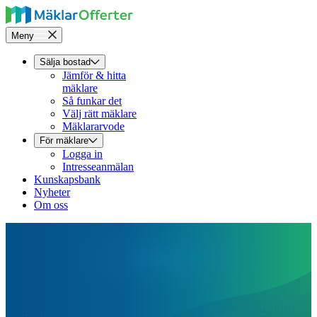
Meny
Sälja bostad
Jämför & hitta
mäklare
Så funkar det
Välj rätt mäklare
Mäklararvode
För mäklare
Logga in
Intresseanmälan
Kunskapsbank
Nyheter
Om oss