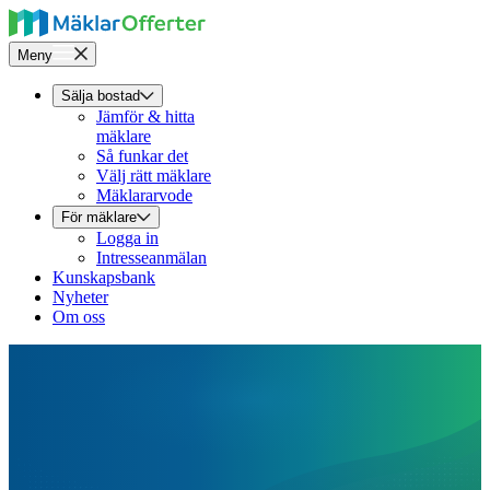
Meny
Sälja bostad
Jämför & hitta
mäklare
Så funkar det
Välj rätt mäklare
Mäklararvode
För mäklare
Logga in
Intresseanmälan
Kunskapsbank
Nyheter
Om oss