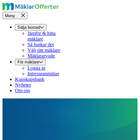
Meny
Sälja bostad
Jämför & hitta
mäklare
Så funkar det
Välj rätt mäklare
Mäklararvode
För mäklare
Logga in
Intresseanmälan
Kunskapsbank
Nyheter
Om oss