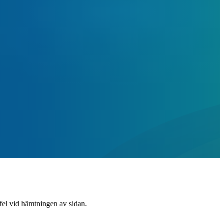
 fel vid hämtningen av sidan.