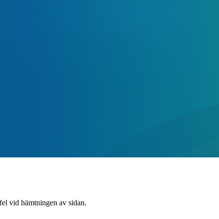
 fel vid hämtningen av sidan.