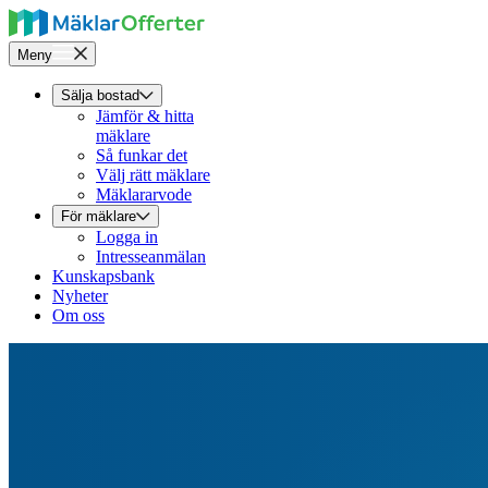
Meny
Sälja bostad
Jämför & hitta
mäklare
Så funkar det
Välj rätt mäklare
Mäklararvode
För mäklare
Logga in
Intresseanmälan
Kunskapsbank
Nyheter
Om oss