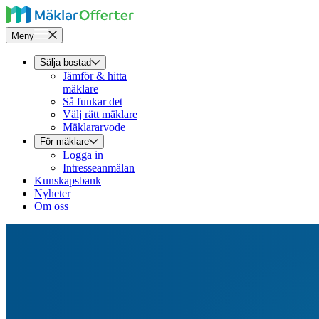
Meny
Sälja bostad
Jämför & hitta
mäklare
Så funkar det
Välj rätt mäklare
Mäklararvode
För mäklare
Logga in
Intresseanmälan
Kunskapsbank
Nyheter
Om oss