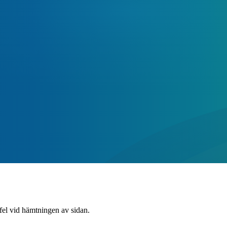
 fel vid hämtningen av sidan.