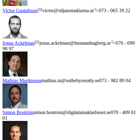
Victor Gustafsson
victor@siljansmaklarna.se
073 - 065 39 22
Jonas Ackelman
jonas.ackelman@husmanhagberg.se
070 - 699
98 97
Mathias Martinsson
mathias.m@sothebysrealty.se
073 - 982 89 04
Simon Boström
simon.bostrom@digitalamaklarhuset.se
070 - 409 01
01