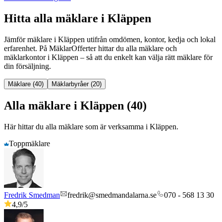
Hitta alla mäklare i Kläppen
Jämför mäklare
i
Kläppen
utifrån omdömen, kontor, kedja och lokal
erfarenhet. På MäklarOfferter hittar du alla mäklare och
mäklarkontor
i
Kläppen
– så att du enkelt kan välja rätt mäklare för
din försäljning.
Mäklare (40)
Mäklarbyråer (20)
Alla mäklare i Kläppen (40)
Här hittar du alla mäklare som är verksamma
i
Kläppen
.
Toppmäklare
Fredrik Smedman
fredrik@smedmandalarna.se
070 - 568 13 30
4,9
/5