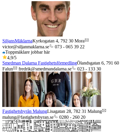
SiljansMäklarna
Kyrkogatan 4,
792 30
Mora
victor@siljanmaklarna.se
073 - 065 39 22
Toppmäklare jobbar här
4,9
/5
Smedman Dalarna Fastighetsförmedling
Ölandsgatan 6,
791 60
Falun
fredrik@smedmandalarna.se
023 - 133 30
Fastighetsbyrån Malung
Lisagatan 28,
782 31
Malung
malung@fastighetsbyran.se
0280 - 260 20