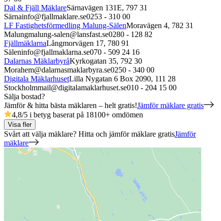
Dal & Fjäll Mäklare
Särnavägen 131E,
797 31
Särna
info@fjallmaklare.se
0253 - 310 00
LF Fastighetsförmedling Malung-Sälen
Moravägen 4,
782 31
Malung
malung-salen@lansfast.se
0280 - 128 82
Fjällmäklarna
Långmorvägen 17,
780 91
Sälen
info@fjallmaklarna.se
070 - 509 24 16
Dalarnas Mäklarbyrå
Kyrkogatan 35,
792 30
Mora
hem@dalarnasmaklarbyra.se
0250 - 340 00
Digitala Mäklarhuset
Lilla Nygatan 6 Box 2090,
111 28
Stockholm
mail@digitalamaklarhuset.se
010 - 204 15 00
Sälja bostad?
Jämför & hitta bästa mäklaren – helt gratis!
Jämför mäklare gratis
4,8
/5 i betyg baserat på
18100
+
omdömen
Visa fler
Svårt att välja mäklare? Hitta och jämför mäklare gratis
Jämför
mäklare