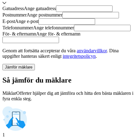
Gatuadress
Ange
gatuadress
Postnummer
Ange
postnummer
E-post
Ange
e-post
Telefonnummer
Ange
telefonnummer
För- & efternamn
Ange
för- & efternamn
Genom att fortsätta accepterar du våra
användarvillkor
.
Dina
uppgifter hanteras säkert enligt
integritetspolicyn
.
Jämför mäklare
Så jämför du mäklare
MäklarOfferter hjälper dig att jämföra och hitta den bästa mäklaren i
fyra enkla steg.
1