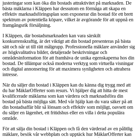
justeringar som kan öka din bostads attraktivitet på marknaden. De
bästa mäklarna i Kläppen har dessutom en förmåga att skapa en
effektiv marknadsföringsplan som exponerar din bostad för ett brett
spektrum av potentiella köpare, vilket är avgörande för att uppnå en
framgångsrik försäljning.
I Kläppen, där bostadsmarknaden kan vara särskilt
konkurrenskraftig, är det viktigt att din bostad presenteras på bästa
sätt och når ut till rätt målgrupp. Professionella mäklare använder sig
av högkvalitativa bilder, detaljerade beskrivningar och
områdesinformation för att framhäva de unika egenskaperna hos din
bostad. De tillämpar också moderna verktyg som virtuella visningar
och digital annonsering för att maximera synligheten och attrahera
intresse.
När du säljer din bostad i Kläppen kan du känna dig trygg med att
du har MäklarOfferter som resurs. Vi hjälper dig att hitta de mest
kvalificerade mäklarna som kan värdera och marknadsföra din
bostad på bästa möjliga sätt. Med vår hjälp kan du vara säker på att
din bostadsaffär blir så lönsam och effektiv som möjligt, oavsett om
du säljer en lägenhet, ett fritidshus eller en villa i detta populära
område.
För att sälja din bostad i Kläppen och få den värderad av en pålitlig
mäklare, besök vår webbplats och upptäck hur MäklarOfferter kan