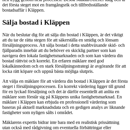
det första steget mot en framgångsrik och tillfredsställande
bostadsaffär i Kläppen.
Sälja bostad i Kläppen
När du beslutar dig för att sälja din bostad i Kläppen, är det viktigt
att du tar de rätta stegen för att säkerställa en smidig och lönsam
försäljningsprocess. Att sälja bostad i detta snabbväxande skid- och
fjällparadis innebär att du behöver en skicklig partner som kan
navigera den lokala fastighetsmarknaden och som kan värdera din
bostad rättvist och korrekt. En erfaren mäklare med god
lokalkännedom och en stark försäljningsstrategi är avgörande för att
locka rätt köpare och uppnå bästa möjliga slutpris.
Att välja en mäklare för att värdera din bostad i Kläppen är det första
steget i försäljningsprocessen. En korrekt värdering ligger till grund
för en lyckad försäljning och det är därför essentiellt att anlita en
mäklare som förstår sig på Kläppens unika fastighetsmarknad. En
mäklare i Kläppen kan erbjuda en professionell värdering som
baseras på aktuell marknadsdata och en gedigen analys av liknande
fastigheter som nyligen sålts i området.
Mäklarens expertis bidrar inte bara med en realistisk prissättning
utan också med rådgivning om eventuella förbättringar eller