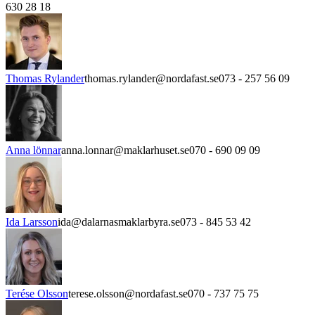
630 28 18
Thomas Rylander
thomas.rylander@nordafast.se
073 - 257 56 09
Anna lönnar
anna.lonnar@maklarhuset.se
070 - 690 09 09
Ida Larsson
ida@dalarnasmaklarbyra.se
073 - 845 53 42
Terése Olsson
terese.olsson@nordafast.se
070 - 737 75 75