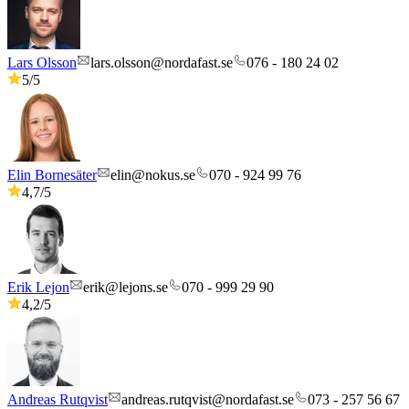
Lars Olsson
lars.olsson@nordafast.se
076 - 180 24 02
5
/5
Elin Bornesäter
elin@nokus.se
070 - 924 99 76
4,7
/5
Erik Lejon
erik@lejons.se
070 - 999 29 90
4,2
/5
Andreas Rutqvist
andreas.rutqvist@nordafast.se
073 - 257 56 67