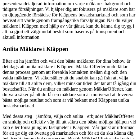
presentera detaljerad information om varje mäklares bakgrund och
tidigare försäljningar. Vi hjälper dig att fokusera på mäklare som har
en djupgående förståelse för Kläppens bostadsmarknad och som har
bevisat sitt värde genom framgångsrika försäljningar. När du väljer
mäklare i Kläppen med hjälp av vår tjänst, kan du känna dig trygg i
att ha gjort ett välgrundat beslut som baseras på transparent och
aktuell information.
Anlita Mäklare i Kläppen
Efter att ha jämfört och valt den bästa mäklaren för dina behov, är
det dags att anlita mäklare i Kläppen. MäklarOfferter underlättar
denna process genom att förenkla kontakten mellan dig och den
valda mäklaren. Vi säkerställer att du snabbt kan gå från att välja
mäklare till att anlita dem, vilket minskar tiden det tar att få igång din
bostadsaffär. När du anlitar en mäklare genom MäklarOfferter, kan
du vara säker på att du får en mäklare som är motiverad att leverera
bästa möjliga resultat och som är väl bekant med Kläppens unika
bostadsmarknad.
Med dessa steg - jämföra, välja och anlita - erbjuder MäklarOfferter
en smidig och effektiv väg till att säkra den bästa möjliga hjälpen vid
köp eller försäljning av fastigheter i Kläppen. Vår tjänst är utformad
för att ge dig ett övertag på marknaden och för att du ska känna dig
helt trygg genom hela processen. Besök MäklarOfferter idag och ta