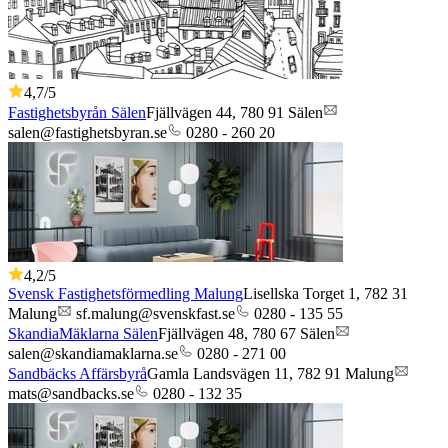
4,7
/5
Fastighetsbyrån Sälen
Fjällvägen 44,
780 91
Sälen
salen@fastighetsbyran.se
0280 - 260 20
4,2
/5
Svensk Fastighetsförmedling Malung
Lisellska Torget 1,
782 31
Malung
sf.malung@svenskfast.se
0280 - 135 55
SkandiaMäklarna Sälen
Fjällvägen 48,
780 67
Sälen
salen@skandiamaklarna.se
0280 - 271 00
Sandbäcks Affärsbyrå
Gamla Landsvägen 11,
782 91
Malung
mats@sandbacks.se
0280 - 132 35