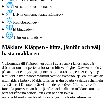
Du sparar tid och pengar
Drivna och engagerade mäklare
Helt oberoende
Ej bindande
Tjänsten är gratis!
Mäklare Kläppen - hitta, jämför och välj
bästa mäklaren
Välkommen till Kläppen, en pärla i det svenska landskapet där
drömmar om den perfekta bostaden blir verklighet. Oavsett om du är
på jakt efter en mysig stuga med ski-in/ski-out-läge eller en rymlig
familjevilla med panoramautsikt över de svepande fjällen, är valet av
rätt mäklare kritiskt. MäklarOfferter är din opartiska guide i djungeln
av mäklare i Kläppen, där vi erbjuder en oöverträffad service för att
förenkla processen att hitta, jämföra och anlita en mäklare som inte
bara förstår dina behov utan även har den lokala
marknadskunskapen för att förverkliga dina bostadsdrömmar.