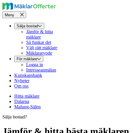
Meny
Sälja bostad
Jämför & hitta
mäklare
Så funkar det
Välj rätt mäklare
Mäklararvode
För mäklare
Logga in
Intresseanmälan
Kunskapsbank
Nyheter
Om oss
Hitta mäklare
Dalarna
Malung-Sälen
Sälja bostad?
Jämför & hitta bästa mäklaren