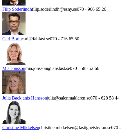
Filip Söderlindh
filip.soderlindh@esny.se
070 - 966 65 26
Carl Borin
carl@fabfast.se
070 - 716 65 50
Mia Jonsson
mia.jonsson@lansfast.se
070 - 585 52 66
Julia Backjanis Hansson
julia@salenmaklaren.se
070 - 628 58 44
Christine Mikkelsen
christine.mikkelsen@fastighetsbyran.se
070 -