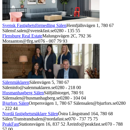
Svensk Fastighetsförmedling Sälen
Hemfjällsvägen 1,
780 67
Sälen
sf.salen@svenskfast.se
0280 - 135 55
Flensburg Real Estate
Malungsvägen 2C,
792 36
Mora
anton@flrg.se
076 - 007 79 93
Sälenmäklaren
Sälenvägen 5,
780 67
Sälen
info@salenmaklaren.se
0280 - 218 00
Husmanhagberg Sälen
Sälfjällstorget,
780 91
Sälen
salen@husmanhagberg.se
0280 - 104 04
Bjurfors Sälen
Orrpersvägen 1,
780 67
Sälen
salen@bjurfors.se
0280
- 222 44
Nordå fastighetsmäklare Sälen
Östra Långstrand 164,
780 68
Sälen/Transtrand
salen@nordafast.se
070 - 737 75 75
PeakFast
Stationsvägen 16,
837 52
Åre
info@peakfast.se
070 - 788
57 00