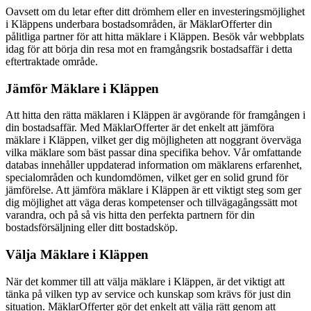
Oavsett om du letar efter ditt drömhem eller en investeringsmöjlighet
i Kläppens underbara bostadsområden, är MäklarOfferter din
pålitliga partner för att hitta mäklare i Kläppen. Besök vår webbplats
idag för att börja din resa mot en framgångsrik bostadsaffär i detta
eftertraktade område.
Jämför Mäklare i Kläppen
Att hitta den rätta mäklaren i Kläppen är avgörande för framgången i
din bostadsaffär. Med MäklarOfferter är det enkelt att jämföra
mäklare i Kläppen, vilket ger dig möjligheten att noggrant överväga
vilka mäklare som bäst passar dina specifika behov. Vår omfattande
databas innehåller uppdaterad information om mäklarens erfarenhet,
specialområden och kundomdömen, vilket ger en solid grund för
jämförelse. Att jämföra mäklare i Kläppen är ett viktigt steg som ger
dig möjlighet att väga deras kompetenser och tillvägagångssätt mot
varandra, och på så vis hitta den perfekta partnern för din
bostadsförsäljning eller ditt bostadsköp.
Välja Mäklare i Kläppen
När det kommer till att välja mäklare i Kläppen, är det viktigt att
tänka på vilken typ av service och kunskap som krävs för just din
situation. MäklarOfferter gör det enkelt att välja rätt genom att