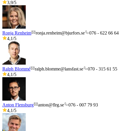
3,9
/5
Ronja Renheim
ronja.renheim@bjurfors.se
076 - 622 66 64
4,1
/5
Ralph Blommé
ralph.blomme@lansfast.se
070 - 315 61 55
4,1
/5
Anton Flensburg
anton@flrg.se
076 - 007 79 93
4,1
/5