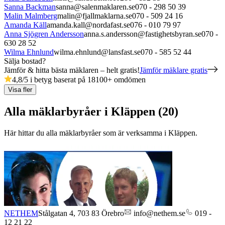
Sanna Backman
sanna@salenmaklaren.se
070 - 298 50 39
Malin Malmberg
malin@fjallmaklarna.se
070 - 509 24 16
Amanda Käll
amanda.kall@nordafast.se
076 - 010 79 97
Anna Sjögren Andersson
anna.s.andersson@fastighetsbyran.se
070 -
630 28 52
Wilma Ehnlund
wilma.ehnlund@lansfast.se
070 - 585 52 44
Sälja bostad?
Jämför & hitta bästa mäklaren – helt gratis!
Jämför mäklare gratis
4,8
/5 i betyg baserat på
18100
+
omdömen
Visa fler
Alla mäklarbyråer i Kläppen (20)
Här hittar du alla mäklarbyråer som är verksamma
i
Kläppen
.
NETHEM
Stålgatan 4,
703 83
Örebro
info@nethem.se
019 -
12 21 22