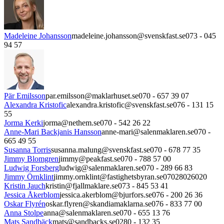
Madeleine Johansson
madeleine.johansson@svenskfast.se
073 - 045
94 57
Pär Emilsson
par.emilsson@maklarhuset.se
070 - 657 39 07
Alexandra Kristofic
alexandra.kristofic@svenskfast.se
076 - 131 15
55
Jorma Kerki
jorma@nethem.se
070 - 542 26 22
Anne-Mari Backjanis Hansson
anne-mari@salenmaklaren.se
070 -
665 49 55
Susanna Torris
susanna.malung@svenskfast.se
070 - 678 77 35
Jimmy Blomgren
jimmy@peakfast.se
070 - 788 57 00
Ludwig Forsberg
ludwig@salenmaklaren.se
070 - 289 66 83
Jimmy Örnklint
jimmy.ornklint@fastighetsbyran.se
07028026020
Kristin Jauch
kristin@fjallmaklare.se
073 - 845 53 41
Jessica Åkerblom
jessica.akerblom@bjurfors.se
076 - 200 26 36
Oskar Flyrén
oskar.flyren@skandiamaklarna.se
076 - 833 77 00
Anna Stolpe
anna@salenmaklaren.se
070 - 655 13 76
Mats Sandbäck
mats@sandbacks.se
0280 - 132 35