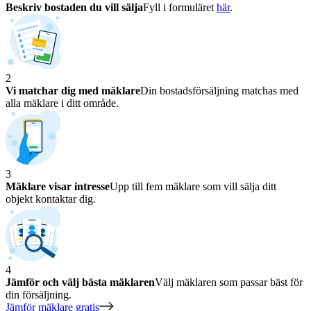
Beskriv bostaden du vill sälja
Fyll i formuläret
här
.
2
Vi matchar dig med mäklare
Din bostadsförsäljning matchas med
alla mäklare i ditt område.
3
Mäklare visar intresse
Upp till fem mäklare som vill sälja ditt
objekt kontaktar dig.
4
Jämför och välj bästa mäklaren
Välj mäklaren som passar bäst för
din försäljning.
Jämför mäklare gratis