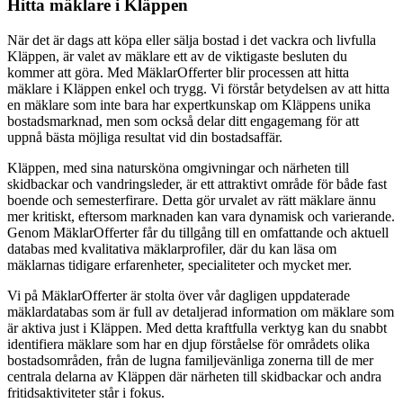
Hitta mäklare i Kläppen
När det är dags att köpa eller sälja bostad i det vackra och livfulla
Kläppen, är valet av mäklare ett av de viktigaste besluten du
kommer att göra. Med MäklarOfferter blir processen att hitta
mäklare i Kläppen enkel och trygg. Vi förstår betydelsen av att hitta
en mäklare som inte bara har expertkunskap om Kläppens unika
bostadsmarknad, men som också delar ditt engagemang för att
uppnå bästa möjliga resultat vid din bostadsaffär.
Kläppen, med sina natursköna omgivningar och närheten till
skidbackar och vandringsleder, är ett attraktivt område för både fast
boende och semesterfirare. Detta gör urvalet av rätt mäklare ännu
mer kritiskt, eftersom marknaden kan vara dynamisk och varierande.
Genom MäklarOfferter får du tillgång till en omfattande och aktuell
databas med kvalitativa mäklarprofiler, där du kan läsa om
mäklarnas tidigare erfarenheter, specialiteter och mycket mer.
Vi på MäklarOfferter är stolta över vår dagligen uppdaterade
mäklardatabas som är full av detaljerad information om mäklare som
är aktiva just i Kläppen. Med detta kraftfulla verktyg kan du snabbt
identifiera mäklare som har en djup förståelse för områdets olika
bostadsområden, från de lugna familjevänliga zonerna till de mer
centrala delarna av Kläppen där närheten till skidbackar och andra
fritidsaktiviteter står i fokus.