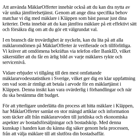
Att använda MäklarOfferter innebär också att du kan dra nytta av
vår unika jämförelsetjänst. Genom att ange dina specifika behov
matchar vi dig med mäklare i Kläppen som bäst passar just dina
kriterier. Detta innebär att du kan jämföra mäklare på ett effektivt sätt
och försäkra dig om att du gör ett välgrundat val.
I en bransch där trovärdighet är nyckeln, kan du lita på att alla
mäklaromdömen på MäklarOfferter är verifierade och tillförlitliga.
Vi kräver att omdömena bekräftas via telefon eller BankID, vilket
säkerställer att du får en ärlig bild av varje mäklares rykte och
servicenivå.
Vidare erbjuder vi tillgång till den mest omfattande
mäklararvodesstatistiken i Sverige, vilket ger dig en klar uppfattning
om vad som är rimligt att betala i arvode för en mäklartjänst i
Kläppen. Denna insikt kan vara ovärderlig i förhandlingar och när
du ska bestämma ditt budget.
För att ytterligare underlätta din process att hitta mäklare i Kläppen,
har MäklarOfferter samlat en stor mängd artiklar och information
som täcker allt från mäklararvoden till juridiska och ekonomiska
aspekter av bostadsförsäljningar och bostadsköp. Med denna
kunskap i handen kan du känna dig säker genom hela processen,
från att välja mäklare till att slutföra din bostadsaffär.