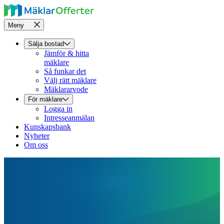
Meny
Sälja bostad
Jämför & hitta
mäklare
Så funkar det
Välj rätt mäklare
Mäklararvode
För mäklare
Logga in
Intresseanmälan
Kunskapsbank
Nyheter
Om oss