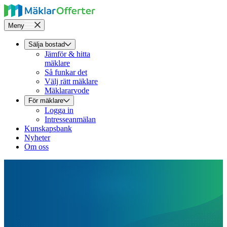
Meny
Sälja bostad
Jämför & hitta
mäklare
Så funkar det
Välj rätt mäklare
Mäklararvode
För mäklare
Logga in
Intresseanmälan
Kunskapsbank
Nyheter
Om oss