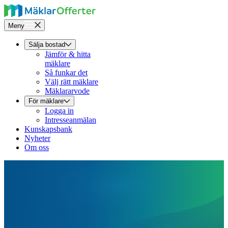
Meny
Sälja bostad
Jämför & hitta
mäklare
Så funkar det
Välj rätt mäklare
Mäklararvode
För mäklare
Logga in
Intresseanmälan
Kunskapsbank
Nyheter
Om oss