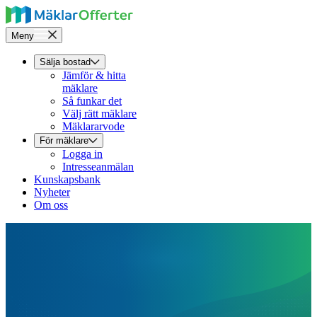
Meny
Sälja bostad
Jämför & hitta
mäklare
Så funkar det
Välj rätt mäklare
Mäklararvode
För mäklare
Logga in
Intresseanmälan
Kunskapsbank
Nyheter
Om oss