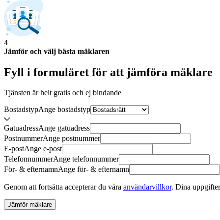
4
Jämför och välj bästa mäklaren
Fyll i formuläret för att jämföra
mäklare
Tjänsten är helt gratis och ej bindande
Bostadstyp
Ange
bostadstyp
Gatuadress
Ange
gatuadress
Postnummer
Ange
postnummer
E-post
Ange
e-post
Telefonnummer
Ange
telefonnummer
För- & efternamn
Ange
för- & efternamn
Genom att fortsätta accepterar du våra
användarvillkor
.
Dina uppgifter
Jämför mäklare