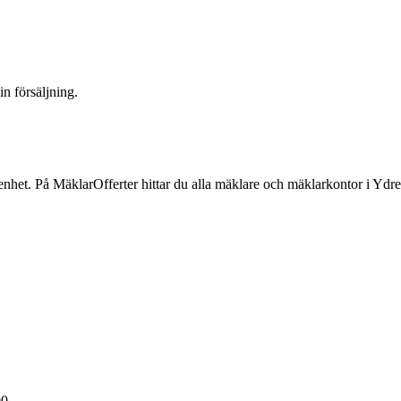
n försäljning.
enhet. På MäklarOfferter hittar du alla mäklare och mäklarkontor
i
Ydre
00