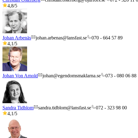
4,8
/5
Johan Arbenäs
johan.arbenas@lansfast.se
070 - 664 57 89
4,1
/5
Johan Von Arnold
johan@egendomsmaklarna.se
073 - 080 06 88
Sandra Tidblom
sandra.tidblom@lansfast.se
072 - 323 98 00
4,1
/5