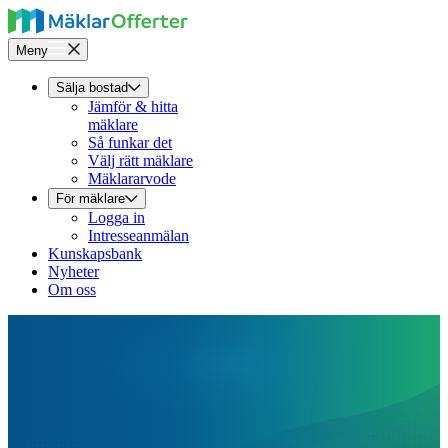
Meny
Sälja bostad
Jämför & hitta
mäklare
Så funkar det
Välj rätt mäklare
Mäklararvode
För mäklare
Logga in
Intresseanmälan
Kunskapsbank
Nyheter
Om oss