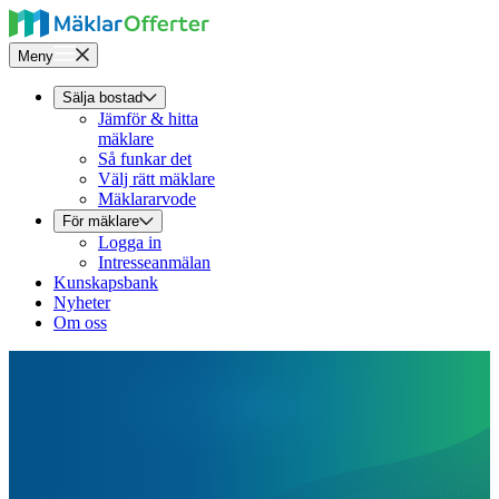
Meny
Sälja bostad
Jämför & hitta
mäklare
Så funkar det
Välj rätt mäklare
Mäklararvode
För mäklare
Logga in
Intresseanmälan
Kunskapsbank
Nyheter
Om oss