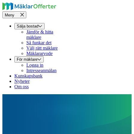
Meny
Sälja bostad
Jämför & hitta
mäklare
Så funkar det
Välj rätt mäklare
Mäklararvode
För mäklare
Logga in
Intresseanmälan
Kunskapsbank
Nyheter
Om oss