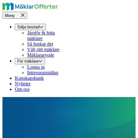
Meny
Sälja bostad
Jämför & hitta
mäklare
Så funkar det
Välj rätt mäklare
Mäklararvode
För mäklare
Logga in
Intresseanmälan
Kunskapsbank
Nyheter
Om oss