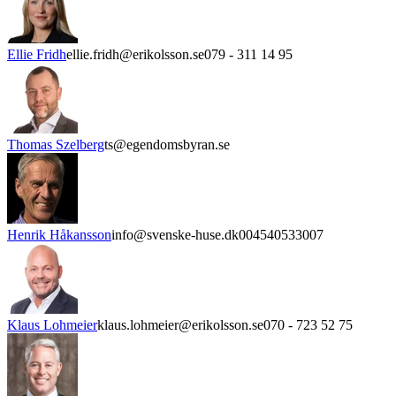
Ellie Fridh
ellie.fridh@erikolsson.se
079 - 311 14 95
Thomas Szelberg
ts@egendomsbyran.se
Henrik Håkansson
info@svenske-huse.dk
004540533007
Klaus Lohmeier
klaus.lohmeier@erikolsson.se
070 - 723 52 75