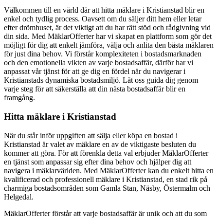
Välkommen till en värld där att hitta mäklare i Kristianstad blir en
enkel och tydlig process. Oavsett om du säljer ditt hem eller letar
efter drömhuset, är det viktigt att du har rätt stöd och rådgivning vid
din sida. Med MäklarOfferter har vi skapat en plattform som gör det
möjligt för dig att enkelt jämföra, välja och anlita den bästa mäklaren
för just dina behov. Vi förstår komplexiteten i bostadsmarknaden
och den emotionella vikten av varje bostadsaffär, därför har vi
anpassat vår tjänst för att ge dig en fördel när du navigerar i
Kristianstads dynamiska bostadsmiljö. Låt oss guida dig genom
varje steg för att säkerställa att din nästa bostadsaffär blir en
framgång.
Hitta mäklare i Kristianstad
När du står inför uppgiften att sälja eller köpa en bostad i
Kristianstad är valet av mäklare en av de viktigaste besluten du
kommer att göra. För att förenkla detta val erbjuder MäklarOfferter
en tjänst som anpassar sig efter dina behov och hjälper dig att
navigera i mäklarvärlden. Med MäklarOfferter kan du enkelt hitta en
kvalificerad och professionell mäklare i Kristianstad, en stad rik på
charmiga bostadsområden som Gamla Stan, Näsby, Östermalm och
Helgedal.
MäklarOfferter förstår att varje bostadsaffär är unik och att du som