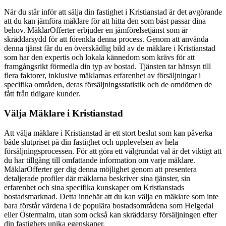
När du står inför att sälja din fastighet i Kristianstad är det avgörande
att du kan jämföra mäklare för att hitta den som bäst passar dina
behov. MäklarOfferter erbjuder en jämförelsetjänst som är
skräddarsydd för att förenkla denna process. Genom att använda
denna tjänst får du en överskådlig bild av de mäklare i Kristianstad
som har den expertis och lokala kännedom som krävs för att
framgångsrikt förmedla din typ av bostad. Tjänsten tar hänsyn till
flera faktorer, inklusive mäklarnas erfarenhet av försäljningar i
specifika områden, deras försäljningsstatistik och de omdömen de
fått från tidigare kunder.
Välja Mäklare i Kristianstad
Att välja mäklare i Kristianstad är ett stort beslut som kan påverka
både slutpriset på din fastighet och upplevelsen av hela
försäljningsprocessen. För att göra ett välgrundat val är det viktigt att
du har tillgång till omfattande information om varje mäklare.
MäklarOfferter ger dig denna möjlighet genom att presentera
detaljerade profiler där mäklarna beskriver sina tjänster, sin
erfarenhet och sina specifika kunskaper om Kristianstads
bostadsmarknad. Detta innebär att du kan välja en mäklare som inte
bara förstår värdena i de populära bostadsområdena som Helgedal
eller Östermalm, utan som också kan skräddarsy försäljningen efter
din fastighets unika egenskaper.