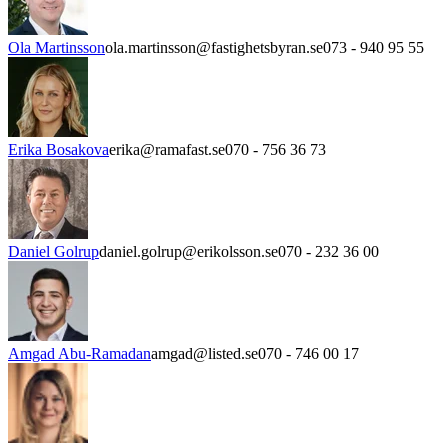
Ola Martinsson
ola.martinsson@fastighetsbyran.se
073 - 940 95 55
Erika Bosakova
erika@ramafast.se
070 - 756 36 73
Daniel Golrup
daniel.golrup@erikolsson.se
070 - 232 36 00
Amgad Abu-Ramadan
amgad@listed.se
070 - 746 00 17