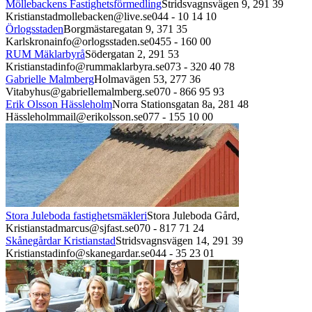
Möllebackens Fastighetsförmedling
Stridsvagnsvägen 9,
291 39
Kristianstad
mollebacken@live.se
044 - 10 14 10
Örlogsstaden
Borgmästaregatan 9,
371 35
Karlskrona
info@orlogsstaden.se
0455 - 160 00
RUM Mäklarbyrå
Södergatan 2,
291 53
Kristianstad
info@rummaklarbyra.se
073 - 320 40 78
Gabrielle Malmberg
Holmavägen 53,
277 36
Vitaby
hus@gabriellemalmberg.se
070 - 866 95 93
Erik Olsson Hässleholm
Norra Stationsgatan 8a,
281 48
Hässleholm
mail@erikolsson.se
077 - 155 10 00
Stora Juleboda fastighetsmäkleri
Stora Juleboda Gård,
Kristianstad
marcus@sjfast.se
070 - 817 71 24
Skånegårdar Kristianstad
Stridsvagnsvägen 14,
291 39
Kristianstad
info@skanegardar.se
044 - 35 23 01