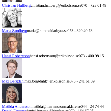
Christian Hallberg
christian.hallberg@erikolsson.se
070 - 723 01 49
Maria Sandberg
maria@rummaklarbyra.se
073 - 320 40 78
Hansi Robertsson
hansi.robertsson@erikolsson.se
073 - 400 98 15
Max Bergdahl
max.bergdahl@erikolsson.se
073 - 241 61 39
Matilda Andersson
matilda@martenssonmaklare.se
044 - 24 74 44
Daniel Frostmo
daniel.frostmo@bjurfors.se
070 - 164 67 25