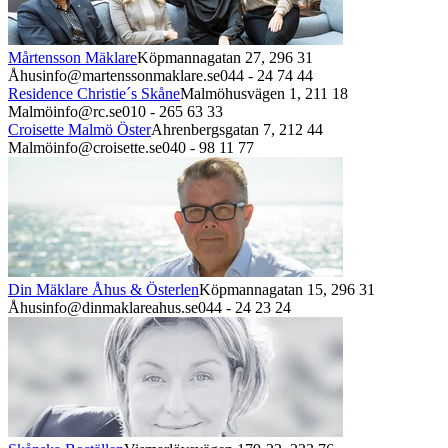
Mårtensson Mäklare
Köpmannagatan 27,
296 31
Åhus
info@martenssonmaklare.se
044 - 24 74 44
Residence Christie´s Skåne
Malmöhusvägen 1,
211 18
Malmö
info@rc.se
010 - 265 63 33
Croisette Malmö Öster
Ahrenbergsgatan 7,
212 44
Malmö
info@croisette.se
040 - 98 11 77
Din Mäklare Åhus & Österlen
Köpmannagatan 15,
296 31
Åhus
info@dinmaklareahus.se
044 - 24 23 24