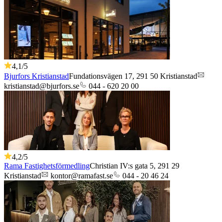
4,1
/5
Bjurfors Kristianstad
Fundationsvägen 17,
291 50
Kristianstad
kristianstad@bjurfors.se
044 - 620 20 00
4,2
/5
Rama Fastighetsförmedling
Christian IV:s gata 5,
291 29
Kristianstad
kontor@ramafast.se
044 - 20 46 24