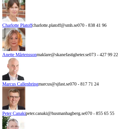
Charlotte Platoff
charlotte.platoff@smh.se
070 - 838 41 96
Anette Mårtensson
maklare@skanefastigheter.se
073 - 427 99 22
Marcus Callenbring
marcus@sjfast.se
070 - 817 71 24
Peter Canaki
peter.canaki@husmanhagberg.se
070 - 855 65 55