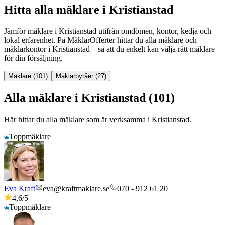
Hitta alla mäklare i Kristianstad
Jämför mäklare
i
Kristianstad
utifrån omdömen, kontor, kedja och
lokal erfarenhet. På MäklarOfferter hittar du alla mäklare och
mäklarkontor
i
Kristianstad
– så att du enkelt kan välja rätt mäklare
för din försäljning.
Mäklare (101)
Mäklarbyråer (27)
Alla mäklare i Kristianstad (101)
Här hittar du alla mäklare som är verksamma
i
Kristianstad
.
Toppmäklare
Eva Kraft
eva@kraftmaklare.se
070 - 912 61 20
4,6
/5
Toppmäklare