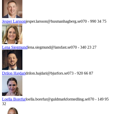
Jesper Larsson
jesper.larsson@husmanhagberg.se
070 - 990 34 75
Lena Siegmund
lena.siegmund@lansfast.se
070 - 340 23 27
Drilon Hajdari
drilon.hajdari@bjurfors.se
073 - 920 66 87
Loella Borefur
loella.borefur@guldmarkformedling.se
070 - 149 95
32