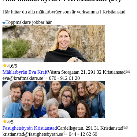
Här hittar du alla mäklarbyråer som är verksamma
i
Kristianstad
.
Toppmäklare jobbar här
4,6
/5
Mäklarbyrån Eva Kraft
Västra Storgatan 21,
291 32
Kristianstad
eva@kraftmaklare.se
070 - 912 61 20
4
/5
Fastighetsbyrån Kristianstad
Cardellsgatan,
291 31
Kristianstad
kristianstad@fastighetsbyran.se
044 - 12 62 60