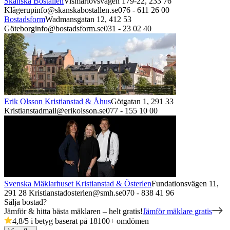
Skånska Boställen
Vismarlövsvägen 179-22,
233 76
Klågerup
info@skanskabostallen.se
076 - 611 26 00
Bostadsform
Wadmansgatan 12,
412 53
Göteborg
info@bostadsform.se
031 - 23 02 40
Erik Olsson Kristianstad & Åhus
Götgatan 1,
291 33
Kristianstad
mail@erikolsson.se
077 - 155 10 00
Svenska Mäklarhuset Kristianstad & Österlen
Fundationsvägen 11,
291 28
Kristianstad
osterlen@smh.se
070 - 838 41 96
Sälja bostad?
Jämför & hitta bästa mäklaren – helt gratis!
Jämför mäklare gratis
4,8
/5 i betyg baserat på
18100
+
omdömen