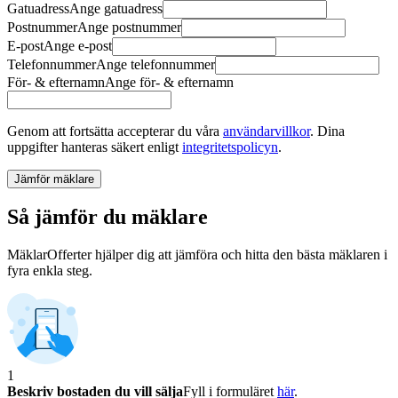
Gatuadress
Ange
gatuadress
Postnummer
Ange
postnummer
E-post
Ange
e-post
Telefonnummer
Ange
telefonnummer
För- & efternamn
Ange
för- & efternamn
Genom att fortsätta accepterar du våra
användarvillkor
.
Dina
uppgifter hanteras säkert enligt
integritetspolicyn
.
Jämför mäklare
Så jämför du mäklare
MäklarOfferter hjälper dig att jämföra och hitta den bästa mäklaren i
fyra enkla steg.
1
Beskriv bostaden du vill sälja
Fyll i formuläret
här
.