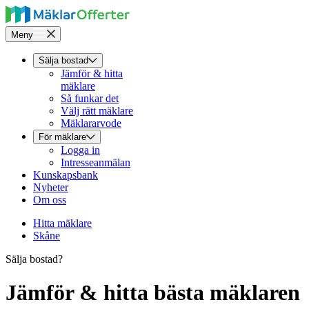
Meny
Sälja bostad
Jämför & hitta
mäklare
Så funkar det
Välj rätt mäklare
Mäklararvode
För mäklare
Logga in
Intresseanmälan
Kunskapsbank
Nyheter
Om oss
Hitta mäklare
Skåne
Sälja bostad?
Jämför & hitta bästa mäklaren