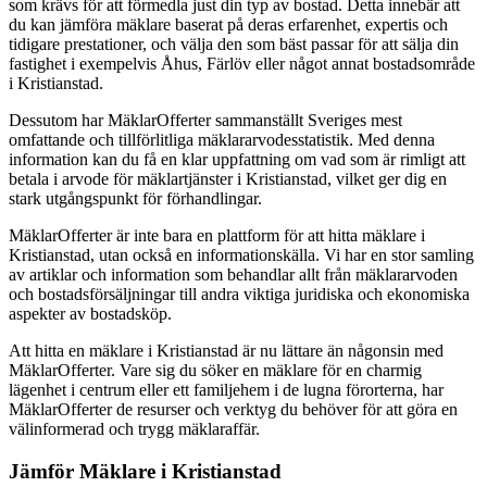
som krävs för att förmedla just din typ av bostad. Detta innebär att
du kan jämföra mäklare baserat på deras erfarenhet, expertis och
tidigare prestationer, och välja den som bäst passar för att sälja din
fastighet i exempelvis Åhus, Färlöv eller något annat bostadsområde
i Kristianstad.
Dessutom har MäklarOfferter sammanställt Sveriges mest
omfattande och tillförlitliga mäklararvodesstatistik. Med denna
information kan du få en klar uppfattning om vad som är rimligt att
betala i arvode för mäklartjänster i Kristianstad, vilket ger dig en
stark utgångspunkt för förhandlingar.
MäklarOfferter är inte bara en plattform för att hitta mäklare i
Kristianstad, utan också en informationskälla. Vi har en stor samling
av artiklar och information som behandlar allt från mäklararvoden
och bostadsförsäljningar till andra viktiga juridiska och ekonomiska
aspekter av bostadsköp.
Att hitta en mäklare i Kristianstad är nu lättare än någonsin med
MäklarOfferter. Vare sig du söker en mäklare för en charmig
lägenhet i centrum eller ett familjehem i de lugna förorterna, har
MäklarOfferter de resurser och verktyg du behöver för att göra en
välinformerad och trygg mäklaraffär.
Jämför Mäklare i Kristianstad