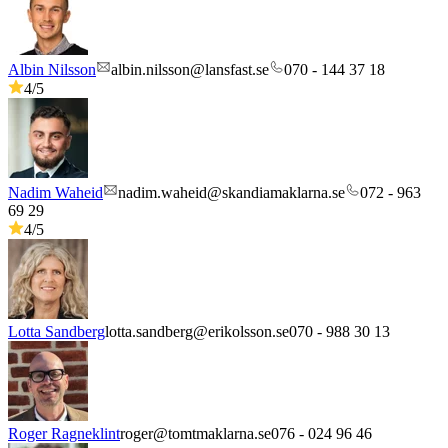
Albin Nilsson
albin.nilsson@lansfast.se
070 - 144 37 18
4
/5
Nadim Waheid
nadim.waheid@skandiamaklarna.se
072 - 963
69 29
4
/5
Lotta Sandberg
lotta.sandberg@erikolsson.se
070 - 988 30 13
Roger Ragneklint
roger@tomtmaklarna.se
076 - 024 96 46