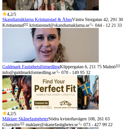
4,2
/5
Skandiamäklarna Kristianstad & Åhus
Västra Storgatan 42,
291 30
Kristianstad
kristianstad@skandiamaklarna.se
044 - 12 21 33
Guldmark Fastighetsförmedling
Klippergatan 6,
211 75
Malmö
info@guldmarkformedling.se
070 - 149 95 32
4,2
/5
Mäklare Skånefastigheter
Södra kvistoftavägen 108,
261 63
Glumslöv
maklare@skanefastigheter.se
073 - 427 99 22