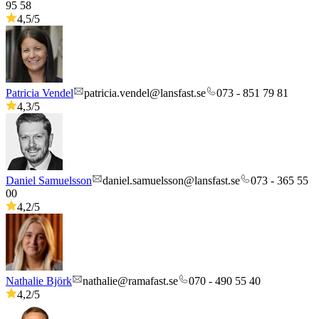
95 58
4,5
/5
Patricia Vendel
patricia.vendel@lansfast.se
073 - 851 79 81
4,3
/5
Daniel Samuelsson
daniel.samuelsson@lansfast.se
073 - 365 55
00
4,2
/5
Nathalie Björk
nathalie@ramafast.se
070 - 490 55 40
4,2
/5