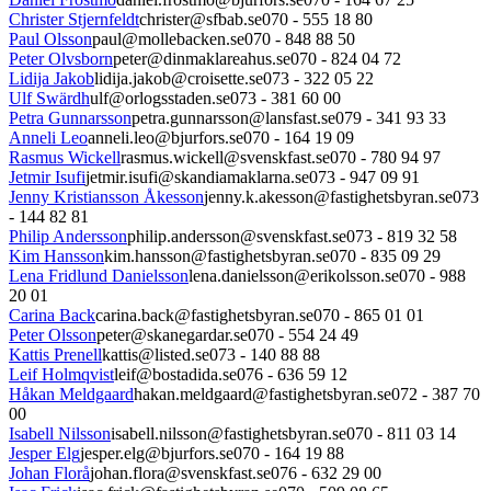
Christer Stjernfeldt
christer@sfbab.se
070 - 555 18 80
Paul Olsson
paul@mollebacken.se
070 - 848 88 50
Peter Olvsborn
peter@dinmaklareahus.se
070 - 824 04 72
Lidija Jakob
lidija.jakob@croisette.se
073 - 322 05 22
Ulf Swärdh
ulf@orlogsstaden.se
073 - 381 60 00
Petra Gunnarsson
petra.gunnarsson@lansfast.se
079 - 341 93 33
Anneli Leo
anneli.leo@bjurfors.se
070 - 164 19 09
Rasmus Wickell
rasmus.wickell@svenskfast.se
070 - 780 94 97
Jetmir Isufi
jetmir.isufi@skandiamaklarna.se
073 - 947 09 91
Jenny Kristiansson Åkesson
jenny.k.akesson@fastighetsbyran.se
073
- 144 82 81
Philip Andersson
philip.andersson@svenskfast.se
073 - 819 32 58
Kim Hansson
kim.hansson@fastighetsbyran.se
070 - 835 09 29
Lena Fridlund Danielsson
lena.danielsson@erikolsson.se
070 - 988
20 01
Carina Back
carina.back@fastighetsbyran.se
070 - 865 01 01
Peter Olsson
peter@skanegardar.se
070 - 554 24 49
Kattis Prenell
kattis@listed.se
073 - 140 88 88
Leif Holmqvist
leif@bostadida.se
076 - 636 59 12
Håkan Meldgaard
hakan.meldgaard@fastighetsbyran.se
072 - 387 70
00
Isabell Nilsson
isabell.nilsson@fastighetsbyran.se
070 - 811 03 14
Jesper Elg
jesper.elg@bjurfors.se
070 - 164 19 88
Johan Florå
johan.flora@svenskfast.se
076 - 632 29 00