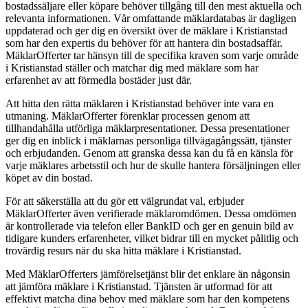
bostadssäljare eller köpare behöver tillgång till den mest aktuella och
relevanta informationen. Vår omfattande mäklardatabas är dagligen
uppdaterad och ger dig en översikt över de mäklare i Kristianstad
som har den expertis du behöver för att hantera din bostadsaffär.
MäklarOfferter tar hänsyn till de specifika kraven som varje område
i Kristianstad ställer och matchar dig med mäklare som har
erfarenhet av att förmedla bostäder just där.
Att hitta den rätta mäklaren i Kristianstad behöver inte vara en
utmaning. MäklarOfferter förenklar processen genom att
tillhandahålla utförliga mäklarpresentationer. Dessa presentationer
ger dig en inblick i mäklarnas personliga tillvägagångssätt, tjänster
och erbjudanden. Genom att granska dessa kan du få en känsla för
varje mäklares arbetsstil och hur de skulle hantera försäljningen eller
köpet av din bostad.
För att säkerställa att du gör ett välgrundat val, erbjuder
MäklarOfferter även verifierade mäklaromdömen. Dessa omdömen
är kontrollerade via telefon eller BankID och ger en genuin bild av
tidigare kunders erfarenheter, vilket bidrar till en mycket pålitlig och
trovärdig resurs när du ska hitta mäklare i Kristianstad.
Med MäklarOfferters jämförelsetjänst blir det enklare än någonsin
att jämföra mäklare i Kristianstad. Tjänsten är utformad för att
effektivt matcha dina behov med mäklare som har den kompetens