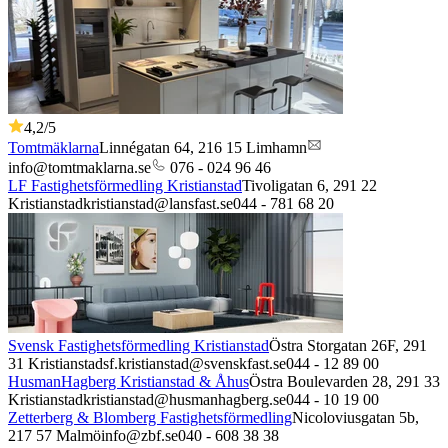
4,2
/5
Tomtmäklarna
Linnégatan 64,
216 15
Limhamn
info@tomtmaklarna.se
076 - 024 96 46
LF Fastighetsförmedling Kristianstad
Tivoligatan 6,
291 22
Kristianstad
kristianstad@lansfast.se
044 - 781 68 20
Svensk Fastighetsförmedling Kristianstad
Östra Storgatan 26F,
291
31
Kristianstad
sf.kristianstad@svenskfast.se
044 - 12 89 00
HusmanHagberg Kristianstad & Åhus
Östra Boulevarden 28,
291 33
Kristianstad
kristianstad@husmanhagberg.se
044 - 10 19 00
Zetterberg & Blomberg Fastighetsförmedling
Nicoloviusgatan 5b,
217 57
Malmö
info@zbf.se
040 - 608 38 38