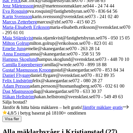
Isac Frick
isac.frick@fastighetsbyran.se
070 - 509 08 65
Jenz Mårtensson
jenz@martenssonmaklare.se
044 - 24 74 44
Eva Rosquist
eva.rosquist@fastighetsbyran.se
070 - 836 64 56
Karin Svensson
karin.svensson@svenskfast.se
073 - 241 02 40
Marcus Zetterberg
marcus@zbf.se
070 - 415 60 25
Maria-Elisabeth Eriksson
maria-elisabeth.eriksson@svenskfast.se
070
- 295 61 01
Maia Stjärnkvist
maia.stjarnkvist@fastighetsbyran.se
076 - 050 15 05
Milton Golrup
milton.golrup@erikolsson.se
070 - 823 01 41
Emelie Jung
emelie@skanegardar.se
070 - 263 28 14
Anna Engman
anna@skanegardar.se
070 - 358 51 59
Hampus Skoglund
hampus.skoglund@svenskfast.se
073 - 448 70 10
Camilla Eggenberger
camilla@wrede.se
070 - 899 18 88
Gustaf Magnusson Kroon
gustaf@skanegardar.se
070 - 853 84 34
Daniel Flygare
daniel.flygare@svenskfast.se
070 - 812 89 35
Felix Lindström
felix@skanegardar.se
072 - 080 28 27
Adam Persson
adam.persson@husmanhagberg.se
076 - 032 61 00
Dag Magnusson
dag@skanegardar.se
070 - 633 30 37
Håkan Hellström
hakan.hellstrom@svenskfast.se
070 - 549 49 63
Sälja bostad?
Jämför & hitta bästa mäklaren – helt gratis!
Jämför mäklare gratis
4,8
/5 i betyg baserat på
18100
+
omdömen
Visa fler
Alla mäklarbyråer i Kristianstad (27)