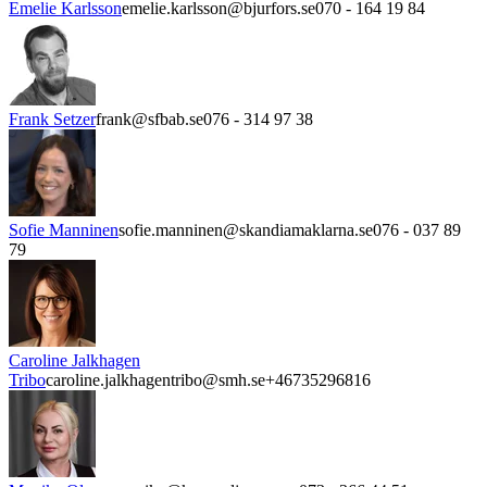
Emelie Karlsson
emelie.karlsson@bjurfors.se
070 - 164 19 84
Frank Setzer
frank@sfbab.se
076 - 314 97 38
Sofie Manninen
sofie.manninen@skandiamaklarna.se
076 - 037 89
79
Caroline Jalkhagen
Tribo
caroline.jalkhagentribo@smh.se
+46735296816