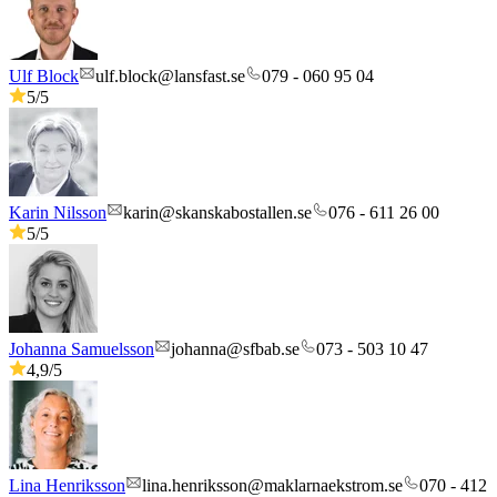
Ulf Block
ulf.block@lansfast.se
079 - 060 95 04
5
/5
Karin Nilsson
karin@skanskabostallen.se
076 - 611 26 00
5
/5
Johanna Samuelsson
johanna@sfbab.se
073 - 503 10 47
4,9
/5
Lina Henriksson
lina.henriksson@maklarnaekstrom.se
070 - 412