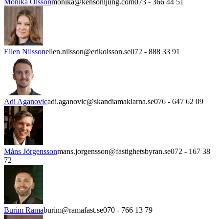
Monika Olsson
monika@kensonljung.com
073 - 366 44 51
Ellen Nilsson
ellen.nilsson@erikolsson.se
072 - 888 33 91
Adi Aganovic
adi.aganovic@skandiamaklarna.se
076 - 647 62 09
Måns Jörgensson
mans.jorgensson@fastighetsbyran.se
072 - 167 38
72
Burim Rama
burim@ramafast.se
070 - 766 13 79