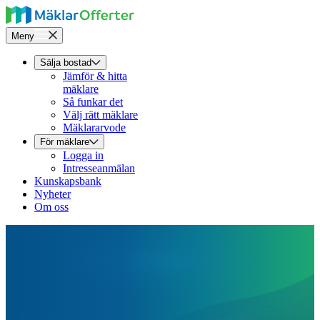
Meny
Sälja bostad
Jämför & hitta
mäklare
Så funkar det
Välj rätt mäklare
Mäklararvode
För mäklare
Logga in
Intresseanmälan
Kunskapsbank
Nyheter
Om oss