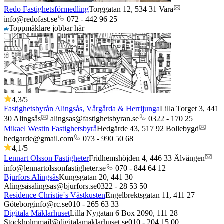
Redo Fastighetsförmedling
Torggatan 12,
534 31
Vara
info@redofast.se
072 - 442 96 25
Toppmäklare jobbar här
4,3
/5
Fastighetsbyrån Alingsås, Vårgårda & Herrljunga
Lilla Torget 3,
441
30
Alingsås
alingsas@fastighetsbyran.se
0322 - 170 25
Mikael Westin Fastighetsbyrå
Hedgärde 43,
517 92
Bollebygd
hedgarde@gmail.com
073 - 990 50 68
4,1
/5
Lennart Olsson Fastigheter
Fridhemshöjden 4,
446 33
Älvängen
info@lennartolssonfastigheter.se
070 - 844 64 12
Bjurfors Alingsås
Kungsgatan 20,
441 30
Alingsås
alingsas@bjurfors.se
0322 - 28 53 50
Residence Christie´s Västkusten
Engelbrektsgatan 11,
411 27
Göteborg
info@rc.se
010 - 265 63 33
Digitala Mäklarhuset
Lilla Nygatan 6 Box 2090,
111 28
Stockholm
mail@digitalamaklarhuset.se
010 - 204 15 00