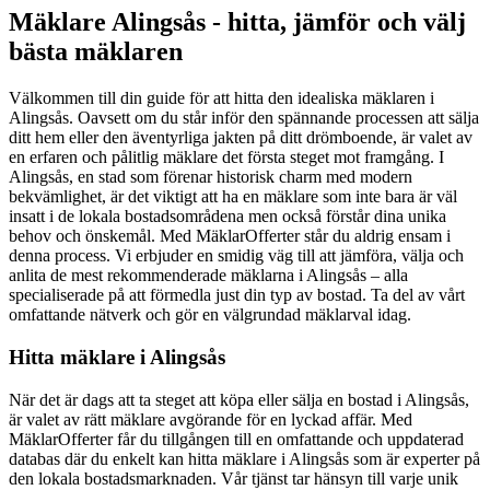
Mäklare Alingsås - hitta, jämför och välj
bästa mäklaren
Välkommen till din guide för att hitta den idealiska mäklaren i
Alingsås. Oavsett om du står inför den spännande processen att sälja
ditt hem eller den äventyrliga jakten på ditt drömboende, är valet av
en erfaren och pålitlig mäklare det första steget mot framgång. I
Alingsås, en stad som förenar historisk charm med modern
bekvämlighet, är det viktigt att ha en mäklare som inte bara är väl
insatt i de lokala bostadsområdena men också förstår dina unika
behov och önskemål. Med MäklarOfferter står du aldrig ensam i
denna process. Vi erbjuder en smidig väg till att jämföra, välja och
anlita de mest rekommenderade mäklarna i Alingsås – alla
specialiserade på att förmedla just din typ av bostad. Ta del av vårt
omfattande nätverk och gör en välgrundad mäklarval idag.
Hitta mäklare i Alingsås
När det är dags att ta steget att köpa eller sälja en bostad i Alingsås,
är valet av rätt mäklare avgörande för en lyckad affär. Med
MäklarOfferter får du tillgången till en omfattande och uppdaterad
databas där du enkelt kan hitta mäklare i Alingsås som är experter på
den lokala bostadsmarknaden. Vår tjänst tar hänsyn till varje unik