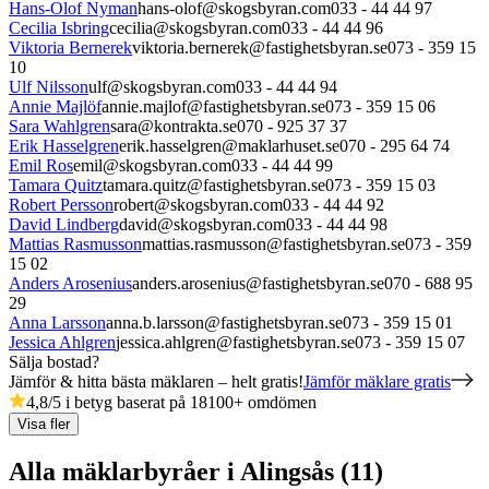
Hans-Olof Nyman
hans-olof@skogsbyran.com
033 - 44 44 97
Cecilia Isbring
cecilia@skogsbyran.com
033 - 44 44 96
Viktoria Bernerek
viktoria.bernerek@fastighetsbyran.se
073 - 359 15
10
Ulf Nilsson
ulf@skogsbyran.com
033 - 44 44 94
Annie Majlöf
annie.majlof@fastighetsbyran.se
073 - 359 15 06
Sara Wahlgren
sara@kontrakta.se
070 - 925 37 37
Erik Hasselgren
erik.hasselgren@maklarhuset.se
070 - 295 64 74
Emil Ros
emil@skogsbyran.com
033 - 44 44 99
Tamara Quitz
tamara.quitz@fastighetsbyran.se
073 - 359 15 03
Robert Persson
robert@skogsbyran.com
033 - 44 44 92
David Lindberg
david@skogsbyran.com
033 - 44 44 98
Mattias Rasmusson
mattias.rasmusson@fastighetsbyran.se
073 - 359
15 02
Anders Arosenius
anders.arosenius@fastighetsbyran.se
070 - 688 95
29
Anna Larsson
anna.b.larsson@fastighetsbyran.se
073 - 359 15 01
Jessica Ahlgren
jessica.ahlgren@fastighetsbyran.se
073 - 359 15 07
Sälja bostad?
Jämför & hitta bästa mäklaren – helt gratis!
Jämför mäklare gratis
4,8
/5 i betyg baserat på
18100
+
omdömen
Visa fler
Alla mäklarbyråer i Alingsås (11)