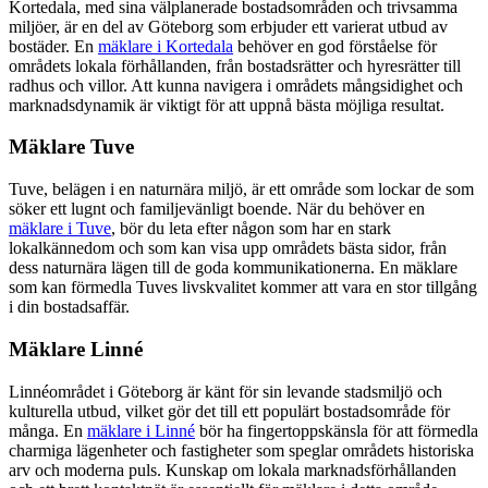
Kortedala, med sina välplanerade bostadsområden och trivsamma
miljöer, är en del av Göteborg som erbjuder ett varierat utbud av
bostäder. En
mäklare i Kortedala
behöver en god förståelse för
områdets lokala förhållanden, från bostadsrätter och hyresrätter till
radhus och villor. Att kunna navigera i områdets mångsidighet och
marknadsdynamik är viktigt för att uppnå bästa möjliga resultat.
Mäklare Tuve
Tuve, belägen i en naturnära miljö, är ett område som lockar de som
söker ett lugnt och familjevänligt boende. När du behöver en
mäklare i Tuve
, bör du leta efter någon som har en stark
lokalkännedom och som kan visa upp områdets bästa sidor, från
dess naturnära lägen till de goda kommunikationerna. En mäklare
som kan förmedla Tuves livskvalitet kommer att vara en stor tillgång
i din bostadsaffär.
Mäklare Linné
Linnéområdet i Göteborg är känt för sin levande stadsmiljö och
kulturella utbud, vilket gör det till ett populärt bostadsområde för
många. En
mäklare i Linné
bör ha fingertoppskänsla för att förmedla
charmiga lägenheter och fastigheter som speglar områdets historiska
arv och moderna puls. Kunskap om lokala marknadsförhållanden