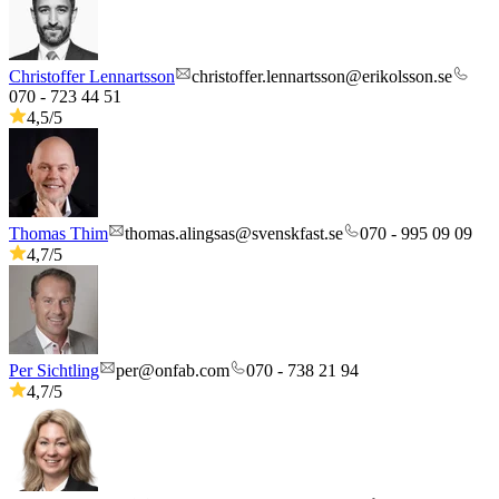
Christoffer Lennartsson
christoffer.lennartsson@erikolsson.se
070 - 723 44 51
4,5
/5
Thomas Thim
thomas.alingsas@svenskfast.se
070 - 995 09 09
4,7
/5
Per Sichtling
per@onfab.com
070 - 738 21 94
4,7
/5