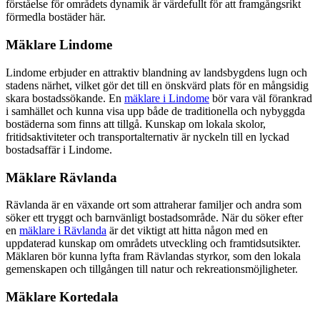
förståelse för områdets dynamik är värdefullt för att framgångsrikt
förmedla bostäder här.
Mäklare Lindome
Lindome erbjuder en attraktiv blandning av landsbygdens lugn och
stadens närhet, vilket gör det till en önskvärd plats för en mångsidig
skara bostadssökande. En
mäklare i Lindome
bör vara väl förankrad
i samhället och kunna visa upp både de traditionella och nybyggda
bostäderna som finns att tillgå. Kunskap om lokala skolor,
fritidsaktiviteter och transportalternativ är nyckeln till en lyckad
bostadsaffär i Lindome.
Mäklare Rävlanda
Rävlanda är en växande ort som attraherar familjer och andra som
söker ett tryggt och barnvänligt bostadsområde. När du söker efter
en
mäklare i Rävlanda
är det viktigt att hitta någon med en
uppdaterad kunskap om områdets utveckling och framtidsutsikter.
Mäklaren bör kunna lyfta fram Rävlandas styrkor, som den lokala
gemenskapen och tillgången till natur och rekreationsmöjligheter.
Mäklare Kortedala