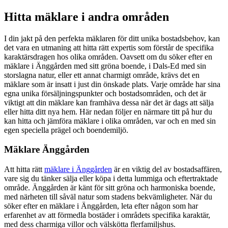
Hitta mäklare i andra områden
I din jakt på den perfekta mäklaren för ditt unika bostadsbehov, kan
det vara en utmaning att hitta rätt expertis som förstår de specifika
karaktärsdragen hos olika områden. Oavsett om du söker efter en
mäklare i Änggården med sitt gröna boende, i Dals-Ed med sin
storslagna natur, eller ett annat charmigt område, krävs det en
mäklare som är insatt i just din önskade plats. Varje område har sina
egna unika försäljningspunkter och bostadsområden, och det är
viktigt att din mäklare kan framhäva dessa när det är dags att sälja
eller hitta ditt nya hem. Här nedan följer en närmare titt på hur du
kan hitta och jämföra mäklare i olika områden, var och en med sin
egen speciella prägel och boendemiljö.
Mäklare Änggården
Att hitta rätt
mäklare i Änggården
är en viktig del av bostadsaffären,
vare sig du tänker sälja eller köpa i detta lummiga och eftertraktade
område. Änggården är känt för sitt gröna och harmoniska boende,
med närheten till såväl natur som stadens bekvämligheter. När du
söker efter en mäklare i Änggården, leta efter någon som har
erfarenhet av att förmedla bostäder i områdets specifika karaktär,
med dess charmiga villor och välskötta flerfamiljshus.