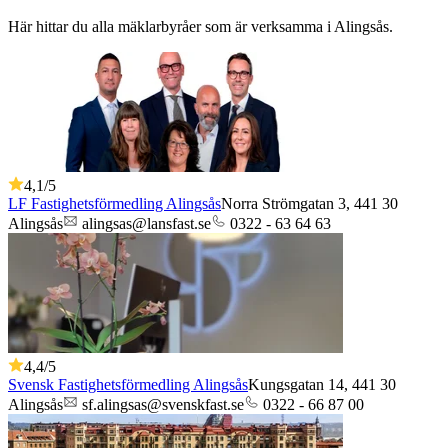
Här hittar du alla mäklarbyråer som är verksamma
i
Alingsås
.
4,1
/5
LF Fastighetsförmedling Alingsås
Norra Strömgatan 3,
441 30
Alingsås
alingsas@lansfast.se
0322 - 63 64 63
4,4
/5
Svensk Fastighetsförmedling Alingsås
Kungsgatan 14,
441 30
Alingsås
sf.alingsas@svenskfast.se
0322 - 66 87 00