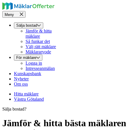
Meny
Sälja bostad
Jämför & hitta
mäklare
Så funkar det
Välj rätt mäklare
Mäklararvode
För mäklare
Logga in
Intresseanmälan
Kunskapsbank
Nyheter
Om oss
Hitta mäklare
Västra Götaland
Sälja bostad?
Jämför & hitta bästa mäklaren