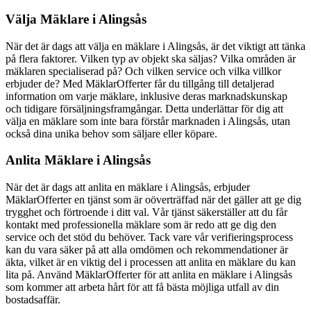
Välja Mäklare i Alingsås
När det är dags att välja en mäklare i Alingsås, är det viktigt att tänka
på flera faktorer. Vilken typ av objekt ska säljas? Vilka områden är
mäklaren specialiserad på? Och vilken service och vilka villkor
erbjuder de? Med MäklarOfferter får du tillgång till detaljerad
information om varje mäklare, inklusive deras marknadskunskap
och tidigare försäljningsframgångar. Detta underlättar för dig att
välja en mäklare som inte bara förstår marknaden i Alingsås, utan
också dina unika behov som säljare eller köpare.
Anlita Mäklare i Alingsås
När det är dags att anlita en mäklare i Alingsås, erbjuder
MäklarOfferter en tjänst som är oöverträffad när det gäller att ge dig
trygghet och förtroende i ditt val. Vår tjänst säkerställer att du får
kontakt med professionella mäklare som är redo att ge dig den
service och det stöd du behöver. Tack vare vår verifieringsprocess
kan du vara säker på att alla omdömen och rekommendationer är
äkta, vilket är en viktig del i processen att anlita en mäklare du kan
lita på. Använd MäklarOfferter för att anlita en mäklare i Alingsås
som kommer att arbeta hårt för att få bästa möjliga utfall av din
bostadsaffär.