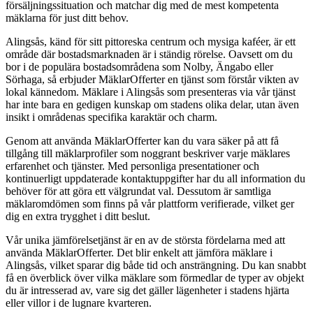
försäljningssituation och matchar dig med de mest kompetenta
mäklarna för just ditt behov.
Alingsås, känd för sitt pittoreska centrum och mysiga kaféer, är ett
område där bostadsmarknaden är i ständig rörelse. Oavsett om du
bor i de populära bostadsområdena som Nolby, Ängabo eller
Sörhaga, så erbjuder MäklarOfferter en tjänst som förstår vikten av
lokal kännedom. Mäklare i Alingsås som presenteras via vår tjänst
har inte bara en gedigen kunskap om stadens olika delar, utan även
insikt i områdenas specifika karaktär och charm.
Genom att använda MäklarOfferter kan du vara säker på att få
tillgång till mäklarprofiler som noggrant beskriver varje mäklares
erfarenhet och tjänster. Med personliga presentationer och
kontinuerligt uppdaterade kontaktuppgifter har du all information du
behöver för att göra ett välgrundat val. Dessutom är samtliga
mäklaromdömen som finns på vår plattform verifierade, vilket ger
dig en extra trygghet i ditt beslut.
Vår unika jämförelsetjänst är en av de största fördelarna med att
använda MäklarOfferter. Det blir enkelt att jämföra mäklare i
Alingsås, vilket sparar dig både tid och ansträngning. Du kan snabbt
få en överblick över vilka mäklare som förmedlar de typer av objekt
du är intresserad av, vare sig det gäller lägenheter i stadens hjärta
eller villor i de lugnare kvarteren.