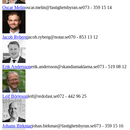
Oscar Melin
oscar.melin@fastighetsbyran.se
073 - 359 15 14
Jacob Ryberg
jacob.ryberg@notar.se
070 - 853 13 12
Erik Andersson
erik.andersson@skandiamaklarna.se
073 - 519 08 12
Leif Börjeson
leif@redofast.se
072 - 442 96 25
Johann Birkmar
johan.birkmar@fastighetsbyran.se
073 - 359 15 16