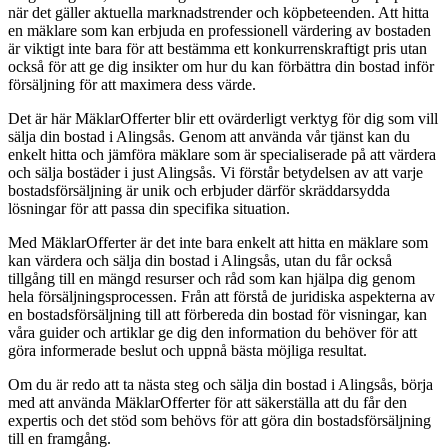
när det gäller aktuella marknadstrender och köpbeteenden. Att hitta
en mäklare som kan erbjuda en professionell värdering av bostaden
är viktigt inte bara för att bestämma ett konkurrenskraftigt pris utan
också för att ge dig insikter om hur du kan förbättra din bostad inför
försäljning för att maximera dess värde.
Det är här MäklarOfferter blir ett ovärderligt verktyg för dig som vill
sälja din bostad i Alingsås. Genom att använda vår tjänst kan du
enkelt hitta och jämföra mäklare som är specialiserade på att värdera
och sälja bostäder i just Alingsås. Vi förstår betydelsen av att varje
bostadsförsäljning är unik och erbjuder därför skräddarsydda
lösningar för att passa din specifika situation.
Med MäklarOfferter är det inte bara enkelt att hitta en mäklare som
kan värdera och sälja din bostad i Alingsås, utan du får också
tillgång till en mängd resurser och råd som kan hjälpa dig genom
hela försäljningsprocessen. Från att förstå de juridiska aspekterna av
en bostadsförsäljning till att förbereda din bostad för visningar, kan
våra guider och artiklar ge dig den information du behöver för att
göra informerade beslut och uppnå bästa möjliga resultat.
Om du är redo att ta nästa steg och sälja din bostad i Alingsås, börja
med att använda MäklarOfferter för att säkerställa att du får den
expertis och det stöd som behövs för att göra din bostadsförsäljning
till en framgång.