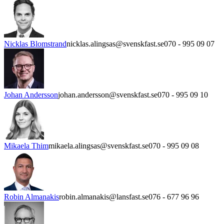
Nicklas Blomstrand
nicklas.alingsas@svenskfast.se
070 - 995 09 07
Johan Andersson
johan.andersson@svenskfast.se
070 - 995 09 10
Mikaela Thim
mikaela.alingsas@svenskfast.se
070 - 995 09 08
Robin Almanakis
robin.almanakis@lansfast.se
076 - 677 96 96