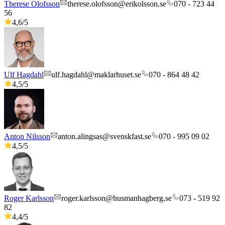
Therese Olofsson
therese.olofsson@erikolsson.se
070 - 723 44
56
4,6
/5
Ulf Hagdahl
ulf.hagdahl@maklarhuset.se
070 - 864 48 42
4,5
/5
Anton Nilsson
anton.alingsas@svenskfast.se
070 - 995 09 02
4,5
/5
Roger Karlsson
roger.karlsson@husmanhagberg.se
073 - 519 92
82
4,4
/5