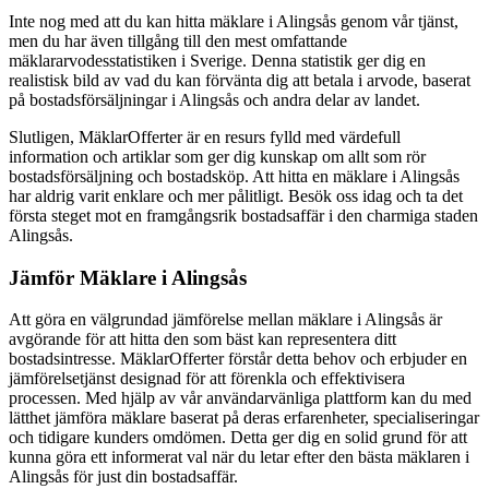
Inte nog med att du kan hitta mäklare i Alingsås genom vår tjänst,
men du har även tillgång till den mest omfattande
mäklararvodesstatistiken i Sverige. Denna statistik ger dig en
realistisk bild av vad du kan förvänta dig att betala i arvode, baserat
på bostadsförsäljningar i Alingsås och andra delar av landet.
Slutligen, MäklarOfferter är en resurs fylld med värdefull
information och artiklar som ger dig kunskap om allt som rör
bostadsförsäljning och bostadsköp. Att hitta en mäklare i Alingsås
har aldrig varit enklare och mer pålitligt. Besök oss idag och ta det
första steget mot en framgångsrik bostadsaffär i den charmiga staden
Alingsås.
Jämför Mäklare i Alingsås
Att göra en välgrundad jämförelse mellan mäklare i Alingsås är
avgörande för att hitta den som bäst kan representera ditt
bostadsintresse. MäklarOfferter förstår detta behov och erbjuder en
jämförelsetjänst designad för att förenkla och effektivisera
processen. Med hjälp av vår användarvänliga plattform kan du med
lätthet jämföra mäklare baserat på deras erfarenheter, specialiseringar
och tidigare kunders omdömen. Detta ger dig en solid grund för att
kunna göra ett informerat val när du letar efter den bästa mäklaren i
Alingsås för just din bostadsaffär.