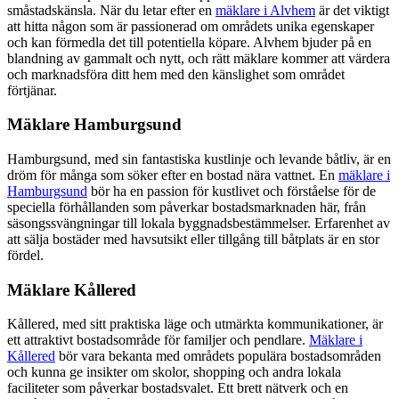
småstadskänsla. När du letar efter en
mäklare i Alvhem
är det viktigt
att hitta någon som är passionerad om områdets unika egenskaper
och kan förmedla det till potentiella köpare. Alvhem bjuder på en
blandning av gammalt och nytt, och rätt mäklare kommer att värdera
och marknadsföra ditt hem med den känslighet som området
förtjänar.
Mäklare Hamburgsund
Hamburgsund, med sin fantastiska kustlinje och levande båtliv, är en
dröm för många som söker efter en bostad nära vattnet. En
mäklare i
Hamburgsund
bör ha en passion för kustlivet och förståelse för de
speciella förhållanden som påverkar bostadsmarknaden här, från
säsongssvängningar till lokala byggnadsbestämmelser. Erfarenhet av
att sälja bostäder med havsutsikt eller tillgång till båtplats är en stor
fördel.
Mäklare Kållered
Kållered, med sitt praktiska läge och utmärkta kommunikationer, är
ett attraktivt bostadsområde för familjer och pendlare.
Mäklare i
Kållered
bör vara bekanta med områdets populära bostadsområden
och kunna ge insikter om skolor, shopping och andra lokala
faciliteter som påverkar bostadsvalet. Ett brett nätverk och en