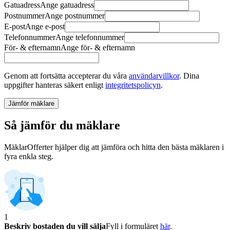
Gatuadress
Ange
gatuadress
Postnummer
Ange
postnummer
E-post
Ange
e-post
Telefonnummer
Ange
telefonnummer
För- & efternamn
Ange
för- & efternamn
Genom att fortsätta accepterar du våra
användarvillkor
.
Dina
uppgifter hanteras säkert enligt
integritetspolicyn
.
Jämför mäklare
Så jämför du mäklare
MäklarOfferter hjälper dig att jämföra och hitta den bästa mäklaren i
fyra enkla steg.
1
Beskriv bostaden du vill sälja
Fyll i formuläret
här
.