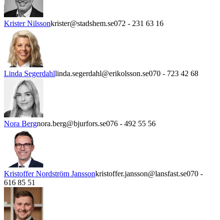
Krister Nilsson
krister@stadshem.se
072 - 231 63 16
Linda Segerdahl
linda.segerdahl@erikolsson.se
070 - 723 42 68
Nora Berg
nora.berg@bjurfors.se
076 - 492 55 56
Kristoffer Nordström Jansson
kristoffer.jansson@lansfast.se
070 -
616 85 51