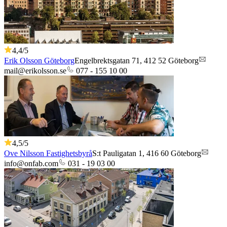
4,4
/5
Erik Olsson Göteborg
Engelbrektsgatan 71,
412 52
Göteborg
mail@erikolsson.se
077 - 155 10 00
4,5
/5
Ove Nilsson Fastighetsbyrå
S:t Pauligatan 1,
416 60
Göteborg
info@onfab.com
031 - 19 03 00