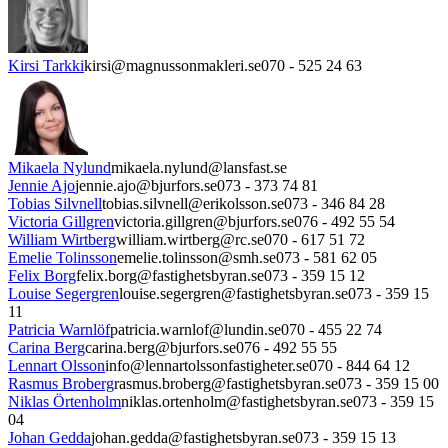
Kirsi Tarkki
kirsi@magnussonmakleri.se
070 - 525 24 63
Mikaela Nylund
mikaela.nylund@lansfast.se
Jennie Ajo
jennie.ajo@bjurfors.se
073 - 373 74 81
Tobias Silvnell
tobias.silvnell@erikolsson.se
073 - 346 84 28
Victoria Gillgren
victoria.gillgren@bjurfors.se
076 - 492 55 54
William Wirtberg
william.wirtberg@rc.se
070 - 617 51 72
Emelie Tolinsson
emelie.tolinsson@smh.se
073 - 581 62 05
Felix Borg
felix.borg@fastighetsbyran.se
073 - 359 15 12
Louise Segergren
louise.segergren@fastighetsbyran.se
073 - 359 15
11
Patricia Warnlöf
patricia.warnlof@lundin.se
070 - 455 22 74
Carina Berg
carina.berg@bjurfors.se
076 - 492 55 55
Lennart Olsson
info@lennartolssonfastigheter.se
070 - 844 64 12
Rasmus Broberg
rasmus.broberg@fastighetsbyran.se
073 - 359 15 00
Niklas Örtenholm
niklas.ortenholm@fastighetsbyran.se
073 - 359 15
04
Johan Gedda
johan.gedda@fastighetsbyran.se
073 - 359 15 13