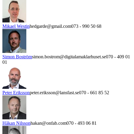
Mikael Westin
hedgarde@gmail.com
073 - 990 50 68
Simon Boström
simon.bostrom@digitalamaklarhuset.se
070 - 409 01
01
Peter Eriksson
peter.eriksson@lansfast.se
070 - 661 85 52
Håkan Nilsson
hakan@onfab.com
070 - 493 06 81