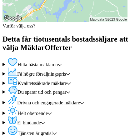
Varför välja oss?
Detta får tiotusentals bostadssäljare att
välja MäklarOfferter
Hitta bästa mäklaren
Få högre försäljningspris
Kvalitetssäkrade mäklare
Du sparar tid och pengar
Drivna och engagerade mäklare
Helt oberoende
Ej bindande
Tjänsten är gratis!