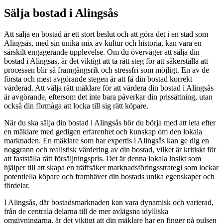
Sälja bostad i Alingsås
Att sälja en bostad är ett stort beslut och att göra det i en stad som
Alingsås, med sin unika mix av kultur och historia, kan vara en
särskilt engagerande upplevelse. Om du överväger att sälja din
bostad i Alingsås, är det viktigt att ta rätt steg för att säkerställa att
processen blir så framgångsrik och stressfri som möjligt. En av de
första och mest avgörande stegen är att få din bostad korrekt
värderad. Att välja rätt mäklare för att värdera din bostad i Alingsås
är avgörande, eftersom det inte bara påverkar din prissättning, utan
också din förmåga att locka till sig rätt köpare.
När du ska sälja din bostad i Alingsås bör du börja med att leta efter
en mäklare med gedigen erfarenhet och kunskap om den lokala
marknaden. En mäklare som har expertis i Alingsås kan ge dig en
noggrann och realistisk värdering av din bostad, vilket är kritiskt för
att fastställa rätt försäljningspris. Det är denna lokala insikt som
hjälper till att skapa en träffsäker marknadsföringsstrategi som lockar
potentiella köpare och framhäver din bostads unika egenskaper och
fördelar.
I Alingsås, där bostadsmarknaden kan vara dynamisk och varierad,
från de centrala delarna till de mer avlägsna idylliska
omgivningarna, är det viktigt att din mäklare har en finger på pulsen