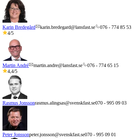
Karin Bredegård
karin.bredegard@lansfast.se
076 - 774 85 53
4
/5
Martin André
martin.andre@lansfast.se
076 - 774 65 15
4,4
/5
Rasmus Jonsson
rasmus.alingsas@svenskfast.se
070 - 995 09 03
Peter Jonsson
peter.jonsson@svenskfast.se
070 - 995 09 01