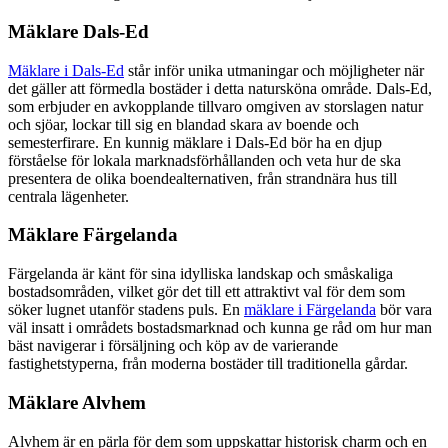
Mäklare Dals-Ed
Mäklare i Dals-Ed
står inför unika utmaningar och möjligheter när
det gäller att förmedla bostäder i detta natursköna område. Dals-Ed,
som erbjuder en avkopplande tillvaro omgiven av storslagen natur
och sjöar, lockar till sig en blandad skara av boende och
semesterfirare. En kunnig mäklare i Dals-Ed bör ha en djup
förståelse för lokala marknadsförhållanden och veta hur de ska
presentera de olika boendealternativen, från strandnära hus till
centrala lägenheter.
Mäklare Färgelanda
Färgelanda är känt för sina idylliska landskap och småskaliga
bostadsområden, vilket gör det till ett attraktivt val för dem som
söker lugnet utanför stadens puls. En
mäklare i Färgelanda
bör vara
väl insatt i områdets bostadsmarknad och kunna ge råd om hur man
bäst navigerar i försäljning och köp av de varierande
fastighetstyperna, från moderna bostäder till traditionella gårdar.
Mäklare Alvhem
Alvhem är en pärla för dem som uppskattar historisk charm och en