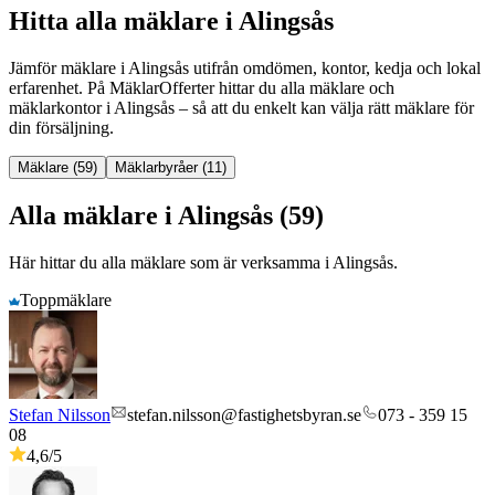
Hitta alla mäklare i Alingsås
Jämför mäklare
i
Alingsås
utifrån omdömen, kontor, kedja och lokal
erfarenhet. På MäklarOfferter hittar du alla mäklare och
mäklarkontor
i
Alingsås
– så att du enkelt kan välja rätt mäklare för
din försäljning.
Mäklare (59)
Mäklarbyråer (11)
Alla mäklare i Alingsås (59)
Här hittar du alla mäklare som är verksamma
i
Alingsås
.
Toppmäklare
Stefan Nilsson
stefan.nilsson@fastighetsbyran.se
073 - 359 15
08
4,6
/5