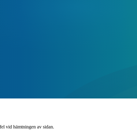
 fel vid hämtningen av sidan.