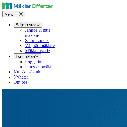
Meny
Sälja bostad
Jämför & hitta
mäklare
Så funkar det
Välj rätt mäklare
Mäklararvode
För mäklare
Logga in
Intresseanmälan
Kunskapsbank
Nyheter
Om oss