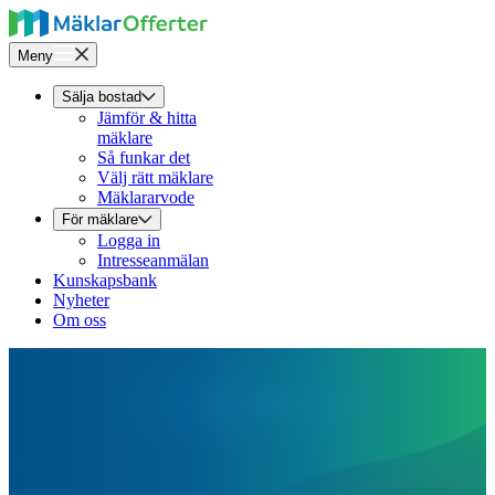
Meny
Sälja bostad
Jämför & hitta
mäklare
Så funkar det
Välj rätt mäklare
Mäklararvode
För mäklare
Logga in
Intresseanmälan
Kunskapsbank
Nyheter
Om oss