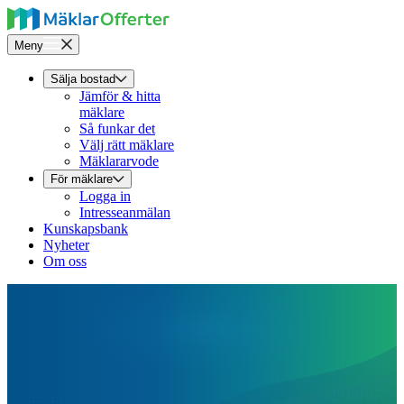
Meny
Sälja bostad
Jämför & hitta
mäklare
Så funkar det
Välj rätt mäklare
Mäklararvode
För mäklare
Logga in
Intresseanmälan
Kunskapsbank
Nyheter
Om oss