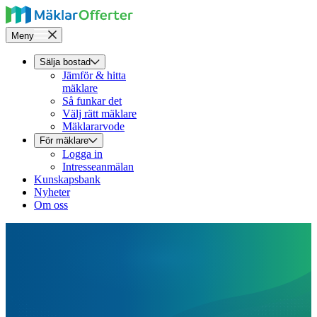
Meny
Sälja bostad
Jämför & hitta
mäklare
Så funkar det
Välj rätt mäklare
Mäklararvode
För mäklare
Logga in
Intresseanmälan
Kunskapsbank
Nyheter
Om oss