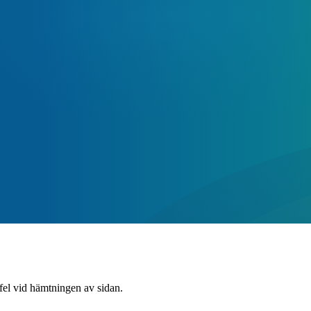
 fel vid hämtningen av sidan.