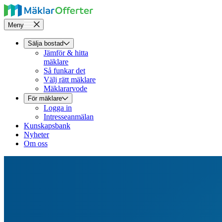
Meny
Sälja bostad
Jämför & hitta
mäklare
Så funkar det
Välj rätt mäklare
Mäklararvode
För mäklare
Logga in
Intresseanmälan
Kunskapsbank
Nyheter
Om oss