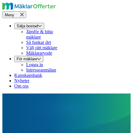
Meny
Sälja bostad
Jämför & hitta
mäklare
Så funkar det
Välj rätt mäklare
Mäklararvode
För mäklare
Logga in
Intresseanmälan
Kunskapsbank
Nyheter
Om oss